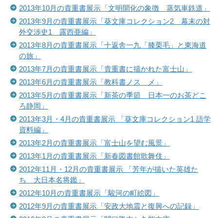
2013年10月の貴重書展示「文明開化の象徴 蒸気車鉄道」
2013年9月の貴重書展示「葵文庫コレクション2 幕末の対
外交渉史1 露西亜編」
2013年8月の貴重書展示「十返舎一九「膝栗毛」と東海道
の旅」
2013年7月の貴重書展示「貴重書に描かれた富士山」
2013年6月の貴重書展示「教科書ノスゝメ」
2013年5月の貴重書展示「新茶の季節 日本一のお茶どこ
ろ静岡」
2013年3月・4月の貴重書展示 「葵文庫コレクション1 語学
資料編」
2013年2月の貴重書展示「富士山を望む風景」
2013年1月の貴重書展示「新春図書館歌舞伎」
2012年11月・12月の貴重書展示 「芳年が描いた英雄た
ち 大日本名将鑑」
2012年10月の貴重書展示「駿河の町絵図」
2012年9月の貴重書展示「安政大地震と復興への記録」