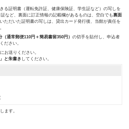
きる証明書（運転免許証、健康保険証、学生証など）の写しを
許証など、裏面に訂正情報の記載欄があるものは、空白でも
裏面
いただいた証明書の写しは、貸出カード発行後、当館が責任を
。
円分（通常郵便110円＋簡易書留350円）
の切手を貼付し、申込者
ください。
先にお送りください。
」と朱書き
してください。
宛
りします。