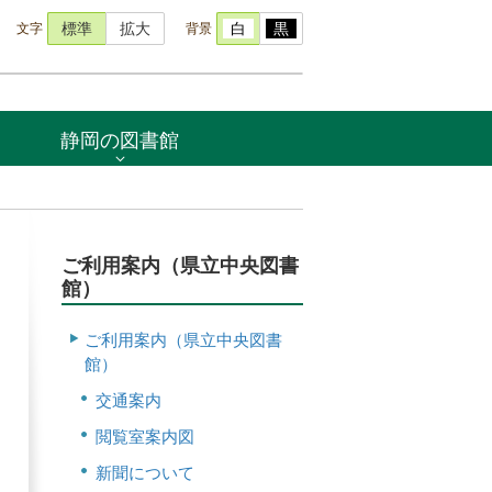
文字
背景
標準
拡大
白
黒
静岡の図書館
ご利用案内（県立中央図書
館）
ご利用案内（県立中央図書
館）
交通案内
閲覧室案内図
新聞について