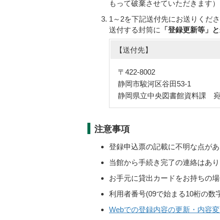
もって破棄させていただきます）
1～2を下記送付先にお送りくだ
送付する封筒に
「登録更新等」
と
【送付先】
〒422-8002
静岡市駿河区谷田53-1
静岡県立中央図書館資料課 
注意事項
登録申込票の記載に不明な点があ
当館から手続き完了の連絡はあり
お手元に貸出カードをお持ちの場
利用者番号(09で始まる10桁の
Webでの登録内容の更新・内容変