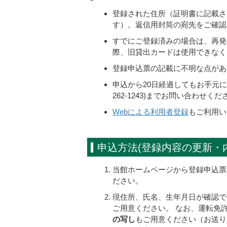
登録された住所（証明書に記載さ
す）。返信用封筒の宛先をご確認
すでにご登録済みの場合は、再発
際、旧貸出カードは使用できなく
登録申込票の記載に不明な点があ
申込から20日経過してもお手元に
262-1243)までお問い合わせくだ
Webによる利用者登録
もご利用い
申込方法(登録内容の更新・
当館ホームページから登録申込票
ださい。
現住所、氏名、生年月日が確認で
ご用意ください。 なお、運転免
の写し
もご用意ください（お送り