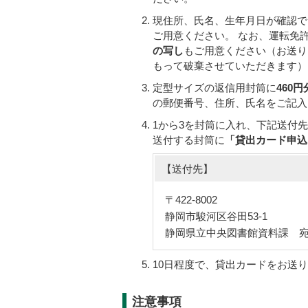
現住所、氏名、生年月日が確認で
ご用意ください。 なお、運転免
の写し
もご用意ください（お送り
もって破棄させていただきます）
定型サイズの返信用封筒に
460
の郵便番号、住所、氏名をご記入
1から3を封筒に入れ、下記送付
送付する封筒に
「貸出カード申込
【送付先】
〒422-8002
静岡市駿河区谷田53-1
静岡県立中央図書館資料課 
10日程度で、貸出カードをお送
注意事項