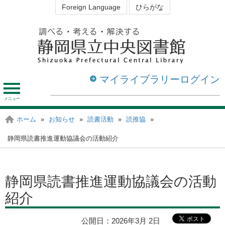
Foreign Language
ひらがな
マイライブラリーログイン
メ
ニ
ュ
資料を探す・調べる
図書館を利用する
ホーム
»
お知らせ
»
読書活動
»
読推協
»
静岡の図書館
ー
静岡県読書推進運動協議会の活動紹介
静岡県読書推進運動協議会の活動
紹介
公開日：
2026年3月 2日