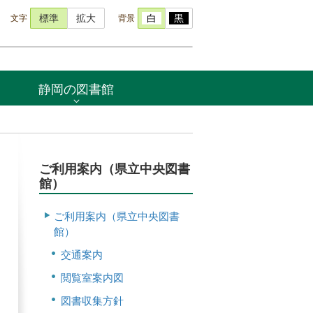
文字
背景
標準
拡大
白
黒
静岡の図書館
ご利用案内（県立中央図書
館）
ご利用案内（県立中央図書
館）
交通案内
閲覧室案内図
図書収集方針