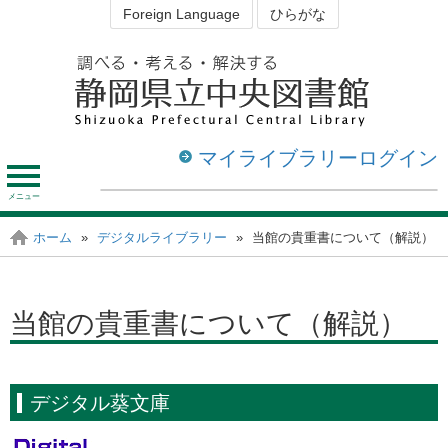
Foreign Language
ひらがな
マイライブラリーログイン
メ
ニ
ュ
資料を探す・調べる
図書館を利用する
ホーム
»
デジタルライブラリー
»
当館の貴重書について（解説）
静岡の図書館
ー
当館の貴重書について（解説）
デジタル葵文庫