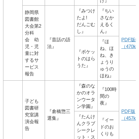
け』
『みつけ
『ちい
静岡県
たよ!
さなか
図書館
だんごむ
えるく
大会第2
し』
ん』
分科
会 幼
『昔話の語
PDF版
『ほ
児・児
法』
（470kb
ね、ほ
『ポケッ
童に対
ね、き
トのはら
するサ
ょうり
うた』
ービス
ゅうの
報告
ほね』
『森のな
『100時
かのオラ
間の
ンウータ
子ども
夜』
ン学園』
図書研
『倉橋惣三
PDF版
究室講
『たんけ
選集』
（457kb
『イー
演会報
んクラブ
ドのお
告
シークレ
くりも
ット・ス