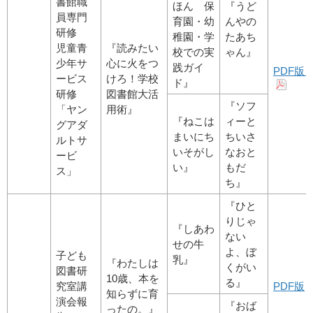
書館職
ほん 保
『うど
員専門
育園・幼
んやの
研修
稚園・学
たあち
児童青
『読みたい
校での実
ゃん』
少年サ
心に火をつ
践ガイ
PDF版
ービス
けろ！学校
ド』
研修
図書館大活
『ソフ
「ヤン
用術』
『ねこは
ィーと
グアダ
まいにち
ちいさ
ルトサ
いそがし
なおと
ービ
い』
もだ
ス」
ち』
『ひと
りじゃ
『しあわ
ない
せの牛
よ、ぼ
子ども
乳』
『わたしは
くがい
図書研
10歳、本を
る』
究室講
PDF版
知らずに育
演会報
『おば
ったの。』