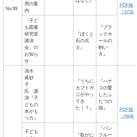
はなし』
用の案
PDF版
No.99
内
（372kb
「子ど
も図書
『ブラ
研究室
『ぼくと
ックホ
講演
石の兵
ールの
会」の
士』
飼い
お知ら
方』
せ
清水
眞砂
『うちに
『ハナ
子
カブトガ
コの愛
氏 講
ニがやっ
したふ
演『子
てき
たつの
どもの
た！？』
国』
PDF版
本がも
（564kby
つ力』
『パン
子ども
『歌がに
フルー