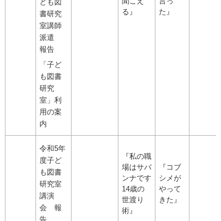
聞こえ
言っ
ども図
る』
た』
書研究
室講師
派遣
報告
「子ど
も図書
研究
室」利
用の案
内
令和5年
『私の職
度子ど
場はサバ
『コブ
も図書
ンナです
シメが
研究室
14歳の
やって
講演
世渡り
きた』
会 報
術』
告