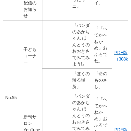
配信の
イ』
ニ』
お知ら
せ
『パンダ
『「へ
のあかち
てかへ
ゃん ほ
ねか
んとうの
め」お
子ども
おおきさ
PDF版
ふろで
コーナ
でみてみ
（308kb
ね』
ー
よう!』
『ぼくの
『命の
帰る場
ものさ
所』
し』
『パンダ
No.95
『「へ
のあかち
てかへ
ゃん ほ
ねか
んとうの
新刊サ
め」お
おおきさ
ロン
ふろで
でみてみ
YouTube
PDF版