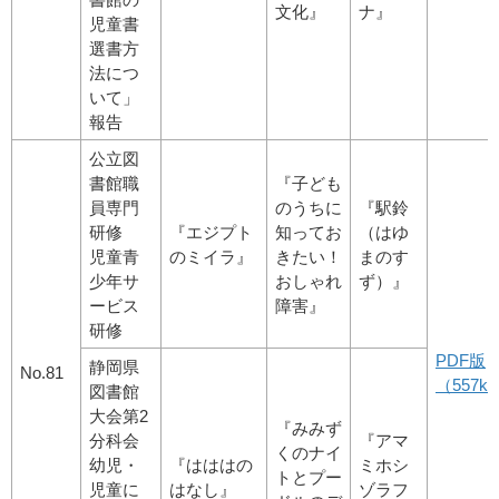
文化』
ナ』
児童書
選書方
法につ
いて」
報告
公立図
書館職
『子ども
員専門
のうちに
『駅鈴
研修
『エジプト
知ってお
（はゆ
児童青
のミイラ』
きたい！
まのす
少年サ
おしゃれ
ず）』
ービス
障害』
研修
PDF版
静岡県
No.81
（557kb
図書館
大会第2
『みみず
分科会
『アマ
くのナイ
幼児・
『はははの
ミホシ
トとプー
児童に
はなし』
ゾラフ