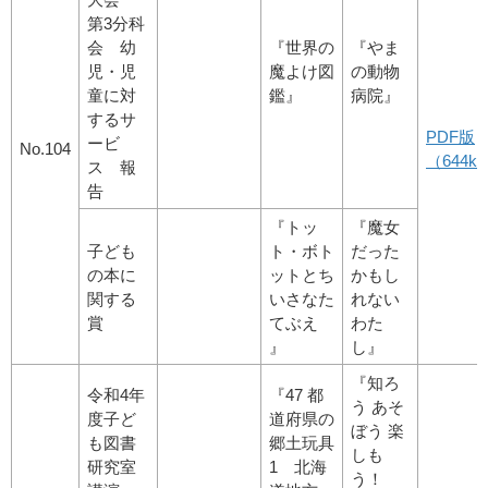
第3分科
会 幼
『世界の
『やま
児・児
魔よけ図
の動物
童に対
鑑』
病院』
するサ
PDF版
ービ
No.104
（644kb
ス 報
告
『トッ
『魔女
子ども
ト・ボト
だった
の本に
ットとち
かもし
関する
いさなた
れない
賞
てぶえ
わた
』
し』
『知ろ
令和4年
『47 都
う あそ
度子ど
道府県の
ぼう 楽
も図書
郷土玩具
しも
研究室
1 北海
う！