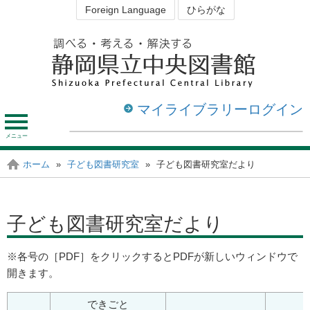
Foreign Language
ひらがな
マイライブラリーログイン
メ
ニ
ュ
資料を探す・調べる
図書館を利用する
ホーム
»
子ども図書研究室
»
子ども図書研究室だより
静岡の図書館
ー
子ども図書研究室だより
※各号の［PDF］をクリックするとPDFが新しいウィンドウで
開きます。​​
できごと