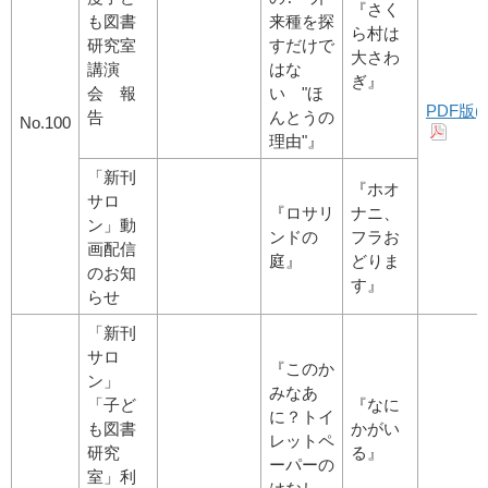
『さく
も図書
来種を探
ら村は
研究室
すだけで
大さわ
講演
はな
ぎ』
会 報
い
"ほ
PDF版(4
告
んとうの
No.100
理由"』
「新刊
『ホオ
サロ
『ロサリ
ナニ、
ン」動
ンドの
フラお
画配信
庭』
どりま
のお知
す』
らせ
「新刊
サロ
『このか
ン」
みなあ
「子ど
『なに
に？トイ
も図書
かがい
レットペ
研究
る』
ーパーの
室」利