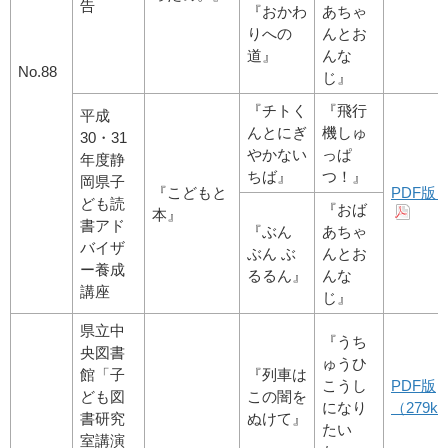
告
『おかわ
あちゃ
りへの
んとお
道』
んな
No.88
じ』
『チトく
『飛行
平成
んとにぎ
機しゅ
30・31
やかない
っぱ
年度静
ちば』
つ！』
岡県子
『こどもと
PDF版
ども読
『おば
本』
書アド
『ぶん
あちゃ
バイザ
ぶん ぶ
んとお
ー養成
るるん』
んな
講座
じ』
県立中
『うち
央図書
ゅうひ
館「子
『列車は
こうし
PDF版
ども図
この闇を
になり
（279kb
書研究
ぬけて』
たい
室講演