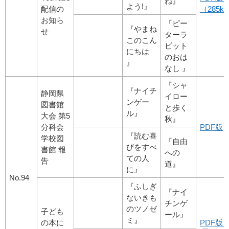
ね』
よう!』
配信の
（285kb
お知ら
『ピー
『やまね
せ
ターラ
このこん
ビット
にちは
のおは
』
なし 』
『シャ
『ナイチ
静岡県
イロー
ンゲー
図書館
と歩く
ル』
大会 第5
秋』
分科会
PDF版
『読む喜
学校図
『自由
びをすべ
書館 報
への
ての人
告
道』
に』
No.94
『ふしぎ
『ナイ
ないきも
チンゲ
のツノゼ
子ども
ール』
ミ』
の本に
PDF版