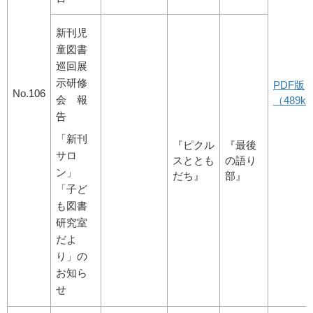
新刊児
童図書
巡回展
示研修
PDF版
No.106
会 報
（489kb
告
「新刊
『ピクル
『最後
サロ
スととも
の語り
ン」
だち』
部』
「子ど
も図書
研究室
だよ
り」の
お知ら
せ