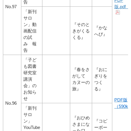
PDF
告
No.97
版.pdf（5
「新刊
サロ
ン」動
『そのと
『かな
画配信
きがくる
へび』
の試
くる』
み 報
告
「子ど
も図書
『春をさ
『おに
研究室
がして
ぎりを
講演
カヌーの
つく
会」の
旅』
る』
お知ら
せ
PDF版
No.96
（590kb
「新刊
サロ
『おひめ
ン」
『コピ
さまにな
YouTube
ーボー
ったワ