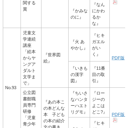
関する
『なん
賞
『かみな
にかわ
のに』
るか
な』
児童文
『ヒキ
学連続
『火 あ
ガエル
講座
やかし』
がい
「絵本
く』
『世界図
からヤ
PDF版
絵』
ングア
『いきも
『11番
ダルト
の漢字
目の取
文学ま
図』
引』
で」
No.93
公立図
『ちいさ
『ロー
書館職
なハンタ
ジーの
『あの本こ
員専門
ーハエト
よこは
の本どんな
研修
リグモ』
どこ?』
本 子ども
PDF版
「児童
の本の紹介
『ヒキ
青少年
文の書き