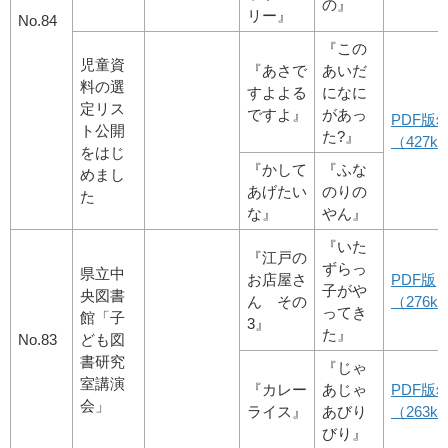
の』
リー』
No.84
『この
児童資
『あさで
あいだ
料の選
すよよる
になに
定リス
ですよ』
があっ
PDF版
ト公開
た?』
（427kb
をはじ
『かして
『ふな
めまし
あげたい
のりの
た
な』
やん』
『いた
『江戸の
ずらっ
県立中
お店屋さ
PDF版
子がや
央図書
ん その
（276kb
ってき
館「子
3』
た』
No.83
ども図
書研究
『じゃ
室講演
『カレー
あじゃ
PDF版
会」
ライス』
あびり
（263kb
びり』