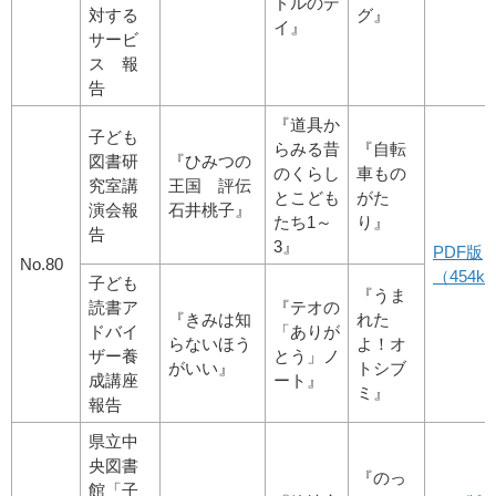
ドルのデ
対する
グ』
イ』
サービ
ス 報
告
『道具か
子ども
らみる昔
『自転
図書研
『ひみつの
のくらし
車もの
究室講
王国 評伝
とこども
がた
演会報
石井桃子』
たち1～
り』
告
3』
PDF版
No.80
（454kb
子ども
『うま
読書ア
『テオの
『きみは知
れた
ドバイ
「ありが
らないほう
よ！オ
ザー養
とう」ノ
がいい』
トシブ
成講座
ート』
ミ』
報告
県立中
央図書
『のっ
館「子