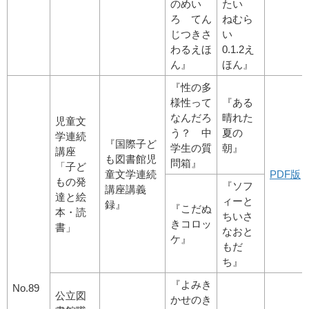
のめい
たい
ろ てん
ねむら
じつきさ
い
わるえほ
0.1.2え
ん』
ほん』
『性の多
様性って
『ある
なんだろ
晴れた
児童文
う？ 中
夏の
学連続
『国際子ど
学生の質
朝』
講座
も図書館児
問箱』
「子ど
童文学連続
PDF版
もの発
『ソフ
講座講義
達と絵
ィーと
録』
『こだぬ
本・読
ちいさ
きコロッ
書」
なおと
ケ』
もだ
ち』
『よみき
No.89
公立図
かせのき