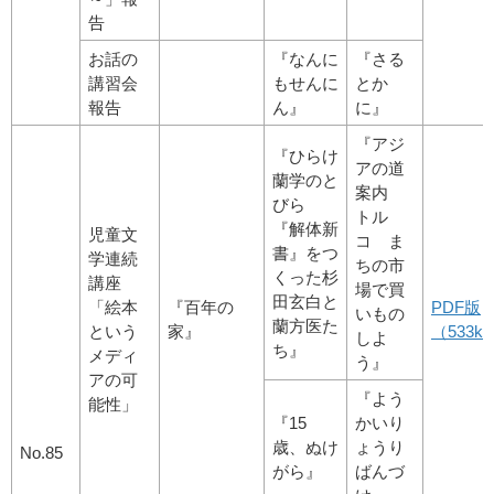
告
お話の
『なんに
『さる
講習会
もせんに
とか
報告
ん』
に』
『アジ
『ひらけ
アの道
蘭学のと
案内
びら
トル
『解体新
児童文
コ ま
書』をつ
学連続
ちの市
くった杉
講座
場で買
田玄白と
「絵本
『百年の
PDF版
いもの
蘭方医た
という
家』
（533kb
しよ
ち』
メディ
う』
アの可
『よう
能性」
『15
かいり
歳、ぬけ
ょうり
No.85
がら』
ばんづ