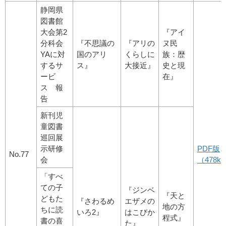
静岡県
図書館
大会第2
『アイ
分科会
『不思議の
『アリの
ヌ民
YAに対
国のアリ
くらしに
族：歴
するサ
ス』
大接近』
史と現
ービ
在』
ス 報
告
新刊児
童図書
巡回展
示研修
PDF版
No.77
会
（478kb
「すべ
ての子
『ジンベ
『天と
どもた
『さわるめ
エザメの
地の方
ちに読
いろ2』
はこびか
程式』
書の喜
た』