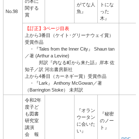
の本に
がてな人
トにな
関する
No.98
魚』
った
賞
木』
【訂正】3ページ目表
上から3番目（ケイト･グリーナウェイ賞）
受賞作品
・『Tales from the Inner City』 Shaun tan
／著 (Arthur a Levine)
邦訳『内なる町から来た話』岸本 佐
知子／訳 河出書房新社
上から4番目（カーネギー賞）受賞作品
・『Lark』 Anthony McGowan／著
（Barrington Stoke） 未邦訳
令和2年
度子ど
『オラン
も図書
『秘密
ウータン
研究室
のノー
に会いた
講演
ト』
い』
会 報