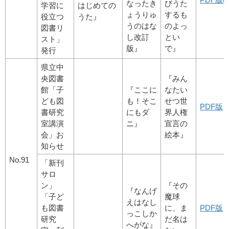
なったき
びうた
学習に
はじめての
ょうりゅ
するも
役立つ
うた』
うのはな
のよっ
図書リ
し改訂
とい
スト」
版』
で』
発行
県立中
央図書
『みん
館「子
『ここに
なたい
ども図
も！そこ
せつ世
PDF版
書研究
にもダ
界人権
室講演
ニ』
宣言の
会」お
絵本』
知らせ
No.91
「新刊
サロ
ン」
『その
『なんげ
「子ど
魔球
えはなし
も図書
に、ま
PDF版
っこしか
研究
だ名は
へがな』