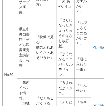
『火 あ
ガエル
サービ
方』
やかし』
がい
ス研
く』
修」
『とりに
『ちび
なったき
しろく
県立中
ょうりゅ
まのね
央図書
うのはな
『映像で見
がいご
館「子
し改訂
る0・1・2
と』
ども図
版』
歳のふれあ
PDF版
書研究
いうた・あ
『よくわ
室講演
そびうた』
かるユニ
『瓶に
会」報
バーサル
入れた
告
デザイ
手紙』
No.92
ン』
「県内
『うまれ
『せん
イベン
たよ！タ
せい』
ト情
コ』
報」
『だくちる
『とりに
『あそ
「地域
だくちる
PDF版