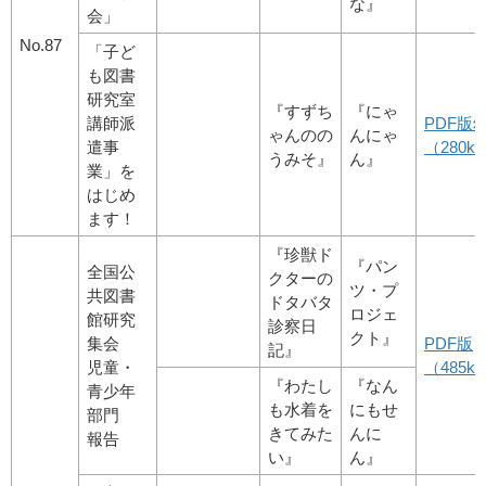
な』
会」
No.87
「子ど
も図書
研究室
『すずち
『にゃ
講師派
PDF版
ゃんのの
んにゃ
遣事
（280kb
うみそ』
ん』
業」を
はじめ
ます！
『珍獣ド
『パン
全国公
クターの
ツ・プ
共図書
ドタバタ
ロジェ
館研究
診察日
クト』
集会
PDF版
記』
児童・
（485kb
『わたし
『なん
青少年
も水着を
にもせ
部門
きてみた
んに
報告
い』
ん』