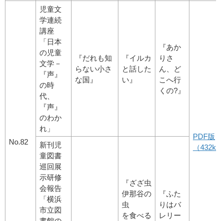
児童文
学連続
講座
「日本
『あか
の児童
『だれも知
『イルカ
りさ
文学－
らない小さ
と話した
ん、ど
『声』
な国』
い』
こへ行
の時
くの?』
代、
『声』
のわか
れ」
PDF版
No.82
新刊児
（432kb
童図書
巡回展
示研修
『ざざ虫
会報告
伊那谷の
『ふた
「横浜
虫
りはバ
市立図
を食べる
レリー
書館の