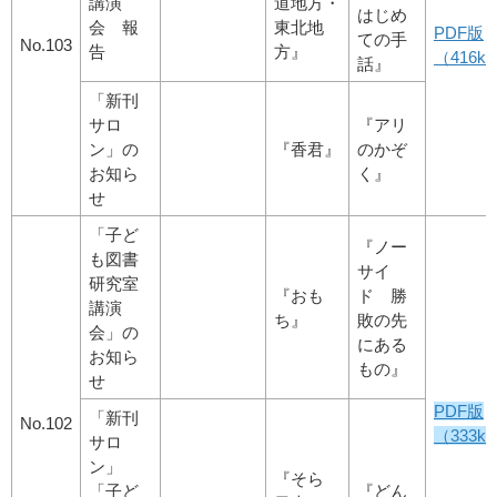
講演
道地方・
はじめ
会 報
東北地
PDF版
ての手
No.103
告
方』
（416kb
話』
「新刊
サロ
『アリ
ン」の
『香君』
のかぞ
お知ら
く』
せ
「子ど
『ノー
も図書
サイ
研究室
『おも
ド 勝
講演
ち』
敗の先
会」の
にある
お知ら
もの』
せ
PDF版
「新刊
No.102
（333kby
サロ
ン」
『そら
「子ど
『どん