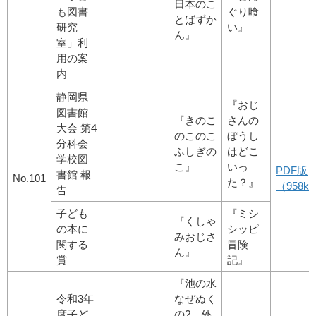
日本のこ
も図書
ぐり喰
とばずか
研究
い』
ん』
室」利
用の案
内
静岡県
『おじ
図書館
『きのこ
さんの
大会 第4
のこのこ
ぼうし
分科会
ふしぎの
はどこ
学校図
こ』
いっ
PDF版
書館 報
No.101
た？』
（958kby
告
子ども
『ミシ
『くしゃ
の本に
シッピ
みおじさ
関する
冒険
ん』
賞
記』
『池の水
令和3年
なぜぬく
度子ど
の
? 外