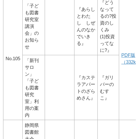
『どう
「子ど
『あらし
なって
も図書
とわた
るの
?
投
研究室
し しぜ
資のし
講演
んのなか
くみ
会」の
でいき
(1)投資
お知ら
る』
ってな
せ
に
?
』
PDF版
No.105
「新刊
（332kb
サロ
ン」
『カステ
『ガリ
「子ど
ラアパー
バーの
も図書
トのざら
むす
研究
めさん』
こ』
室」利
用の案
内
静岡県
図書館
大会