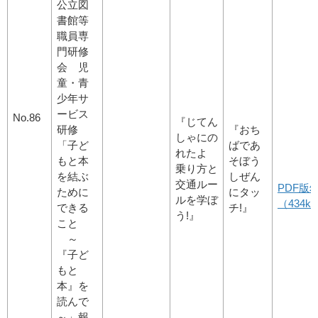
公立図
書館等
職員専
門研修
会 児
童・青
少年サ
ービス
No.86
『じてん
研修
『おち
しゃにの
「子ど
ばであ
れたよ
もと本
そぼう
乗り方と
を結ぶ
しぜん
交通ルー
PDF版
ために
にタッ
ルを学ぼ
（434kb
できる
チ!』
う!』
こと
～
『子ど
もと
本』を
読んで
～」報