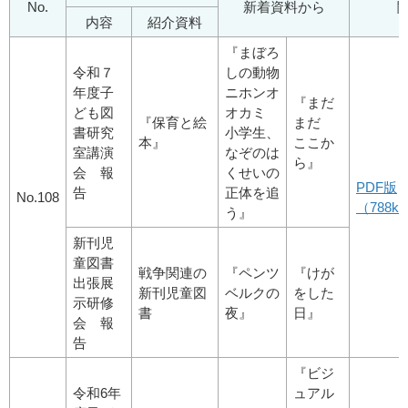
No.
新着資料から
内容
紹介資料
『まぼろ
令和７
しの動物
年度子
ニホンオ
『まだ
ども図
オカミ
『保育と絵
まだ
書研究
小学生、
本』
ここか
室講演
なぞのは
ら』
会 報
くせいの
PDF版
告
正体を追
No.108
（788kb
う』
新刊児
童図書
戦争関連の
『ペンツ
『けが
出張展
新刊児童図
ベルクの
をした
示研修
書
夜』
日』
会 報
告
『ビジ
令和6年
ュアル