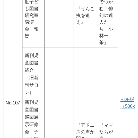
度子ど
でつか
も図書
『うんこ
む！俳
研究室
虫を追
句の達
講演
え』
人た
会 報
ち 小
告
林一
茶』
新刊児
童図書
紹介
（旧新
刊サロ
ン）
PDF版
新刊児
No.107
（596kb
童図書
巡回展
示研修
『アドニ
『ママ
会 子
スの声が
たちが