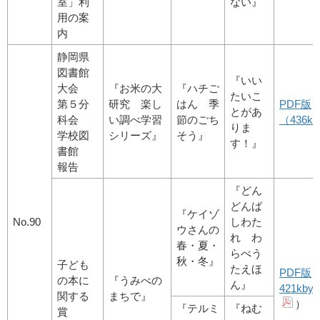
室」利
ない』
用の案
内
静岡県
図書館
『いい
大会
『お米の大
『ハチご
たいこ
第５分
研究 楽し
はん 季
PDF版
とがあ
科会
い調べ学習
節のごち
（436kb
りま
学校図
シリーズ』
そう』
す！』
書館
報告
『どん
どんば
『ケイゾ
No.90
しわた
ウさんの
れ わ
春・夏・
らべう
秋・冬』
子ども
たえほ
PDF版
の本に
『うみべの
ん』
421kb
関する
まちで』
）
『テルミ
『ねむ
賞