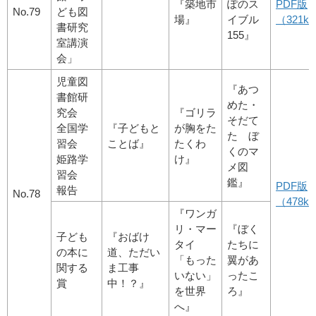
『築地市
ぽのス
PDF版
No.79
ども図
場』
イブル
（321kb
書研究
155』
室講演
会」
児童図
『あつ
書館研
めた・
究会
『ゴリラ
そだて
全国学
『子どもと
が胸をた
た ぼ
習会
ことば』
たくわ
くのマ
姫路学
け』
メ図
習会
鑑』
PDF版
報告
No.78
（478kb
『ワンガ
リ・マー
『ぼく
子ども
『おばけ
タイ
たちに
の本に
道、ただい
「もった
翼があ
関する
ま工事
いない」
ったこ
賞
中！？』
を世界
ろ』
へ』