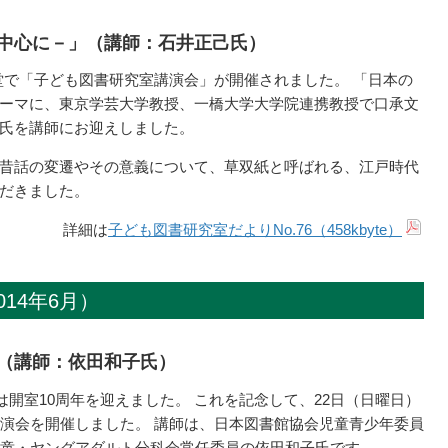
中心に－」（講師：石井正己氏）
館講堂で「子ども図書研究室講演会」が開催されました。 「日本の
ーマに、東京学芸大学教授、一橋大学大学院連携教授で口承文
氏を講師にお迎えしました。
昔話の変遷やその意義について、草双紙と呼ばれる、江戸時代
だきました。
詳細は
子ども図書研究室だよりNo.76（458kbyte）
14年6月）
（講師：依田和子氏）
室は開室10周年を迎えました。 これを記念して、22日（日曜日）
講演会を開催しました。 講師は、日本図書館協会児童青少年委員
）児童・ヤングアダルト分科会常任委員の依田和子氏です。