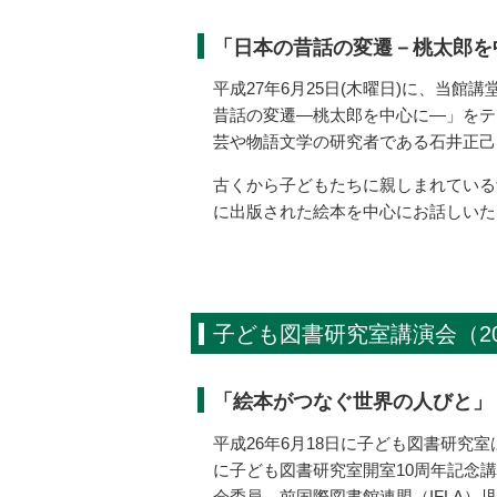
「日本の昔話の変遷－桃太郎を
平成27年6月25日(木曜日)に、当
昔話の変遷―桃太郎を中心に―」をテ
芸や物語文学の研究者である石井正己
古くから子どもたちに親しまれている
に出版された絵本を中心にお話しいた
子ども図書研究室講演会（20
「絵本がつなぐ世界の人びと」
平成26年6月18日に子ども図書研究
に子ども図書研究室開室10周年記念
会委員、前国際図書館連盟（IFLA