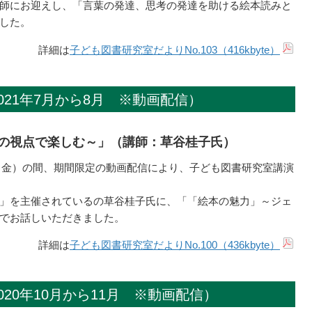
師にお迎えし、「言葉の発達、思考の発達を助ける絵本読みと
した。
詳細は
子ども図書研究室だよりNo.103（416kbyte）
21年7月から8月 ※動画配信）
の視点で楽しむ～」（講師：草谷桂子氏）
（金）の間、期間限定の動画配信により、子ども図書研究室講演
」を主催されているの草谷桂子氏に、「「絵本の魅力」～ジェ
でお話しいただきました。
詳細は
子ども図書研究室だよりNo.100（436kbyte）
20年10月から11月 ※動画配信）