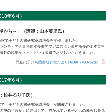
18年6月）
場から～」（講師：山本英里氏）
館会議室で子ども図書研究室講演会を開催しました。
ランティア会事務局次長兼アフガニスタン事務所長の山本英里
海外の現場から～』という演題でお話しいただきました。
詳細は
子ども図書研究室だよりNo.88（483kbyte）
17年6月）
：松井るり子氏）
館講堂で「子ども図書研究室講演会」が開催されました。
の中の「言葉」に注目して、描かれている子どもの暮らしを見