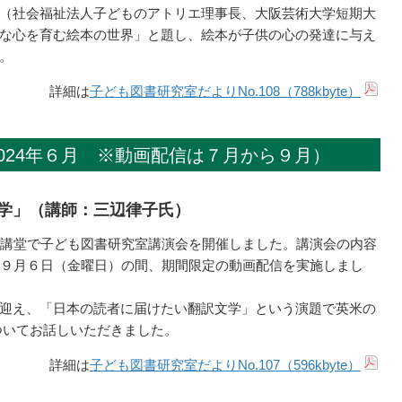
（社会福祉法人子どものアトリエ理事長、大阪芸術大学短期大
な心を育む絵本の世界」と題し、絵本が子供の心の発達に与え
。
詳細は
子ども図書研究室だよりNo.108（788kbyte）
024年６月 ※動画配信は７月から９月）
学」（講師：三辺律子氏）
館講堂で子ども図書研究室講演会を開催しました。講演会の内容
ら９月６日（金曜日）の間、期間限定の動画配信を実施しまし
迎え、「日本の読者に届けたい翻訳文学」という演題で英米の
ついてお話しいただきました。
詳細は
子ども図書研究室だよりNo.107（596kbyte）