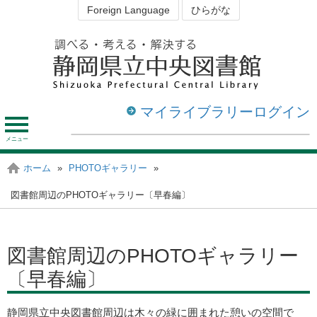
Foreign Language
ひらがな
マイライブラリーログイン
メ
ニ
ュ
資料を探す・調べる
図書館を利用する
ホーム
»
PHOTOギャラリー
»
静岡の図書館
ー
図書館周辺のPHOTOギャラリー〔早春編〕
図書館周辺のPHOTOギャラリー
〔早春編〕
静岡県立中央図書館周辺は木々の緑に囲まれた憩いの空間で