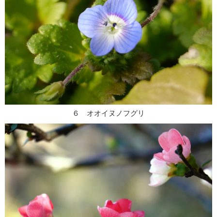
６ オオイヌノフグリ