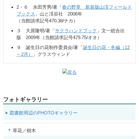
2・６ 永田芳男/著「
春の野草 新装版山渓フィールド
ブックス
」山と渓谷社 2006年
（当館請求記号470.38/ナカ）
３ 大原隆明/著「
サクラハンドブック
」文一総合出
版 2009年（当館請求記号479.75/オオ）
９ 誕生日の花制作委員会/著「
誕生日の花・冬編（12
～2月）
」グラスウィンド
フォトギャラリー
図書館周辺のPHOTOギャラリー
草花／樹木