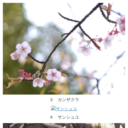
３ カンザクラ
４ サンシュユ