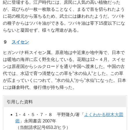
紀に登場する。江戸時代には、庶民に人気の高い植物だった
が、花びらが一枚一枚散ることなく、まるで首を切られたよう
に花の根元から落ちるため、武士には嫌われたようだ。ツバキ
の種子からはツバキ油ができる。ツバキ油は零下15度以下にな
らないと凝固せず、様々な用途がある。
９
スイセン
ヒガンバナ科スイセン属。原産地は中近東か地中海で、日本で
は暖地の海岸に広く野生化している。花期は12～４月。スイセ
ンは原産国からシルクロードを通り中国へ渡来した。中国の古
代では、水辺で育つ清楚なこの草を"水の仙人"とした。この草
が広まっていくにつれて、"水の仙人"から"水仙"になった。日本
には鎌倉時代、修行僧が持ち帰った。
引用した資料
1・４・５・７・８ 平野隆久/著「
よくわかる樹木大図
鑑
」永岡書店 2007年
（当館請求記号653.2/ヒラ）