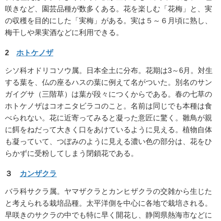
咲きなど、園芸品種が数多くある。花を楽しむ「花梅」と、実
の収穫を目的にした「実梅」がある。実は５～６月頃に熟し、
梅干しや果実酒などに利用できる。
2
ホトケノザ
シソ科オドリコソウ属。日本全土に分布。花期は3～6月。対生
する葉を、仏の座るハスの葉に例えて名がついた。別名のサン
ガイグサ（三階草）は葉が段々につくからである。春の七草の
ホトケノザはコオニタビラコのこと。名前は同じでも本種は食
べられない。花に近寄ってみると凝った意匠に驚く。雛鳥が親
に餌をねだって大きく口をあけているように見える。植物自体
も凝っていて、つぼみのように見える濃い色の部分は、花をひ
らかずに受粉してしまう閉鎖花である。
３
カンザクラ
バラ科サクラ属。ヤマザクラとカンヒザクラの交雑から生じた
と考えられる栽培品種。太平洋側を中心に各地で栽培される。
早咲きのサクラの中でも特に早く開花し、静岡県熱海市などに