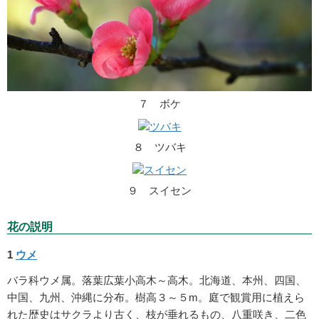
７ ボケ
８ ツバキ
９ スイセン
花の説明
1
ウメ
バラ科ウメ属。落葉広葉小高木～高木。北海道、本州、四国、
中国、九州、沖縄に分布。樹高３～５m。庭で観賞用に植えら
れた歴史はサクラより古く、枝が垂れるもの、八重咲き、二色