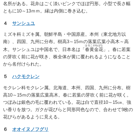
名所がある。花弁はごく淡いピンクでほぼ円形。小型で長さ幅
ともに10～13ｍｍ。縁は内側に巻き込む。
４
サンシュユ
ミズキ科ミズキ属。朝鮮半島・中国原産。本州（東北地方以
南）、四国、九州に分布。樹高3～15ｍの落葉広葉小高木～高
はるこがねばな
木。サンシュユは中国名で、日本名は「
春黄金花
」。春に若葉
の芽吹く前に花が咲き、株全体が黄に覆われるようになること
から名付けられた。
５
ハクモクレン
モクレン科モクレン属。北海道、本州、四国、九州に分布。樹
高10～15ｍの落葉広葉高木。春に若葉の芽吹く前に花が咲く。
つぼみは銀色の毛に覆われている。花は白で直径10～15㎝、強
い香りを放つ。ガクが花びらと同形同色なので、合わせて9枚の
花びらがあるように見える。
６
オオイヌノフグリ