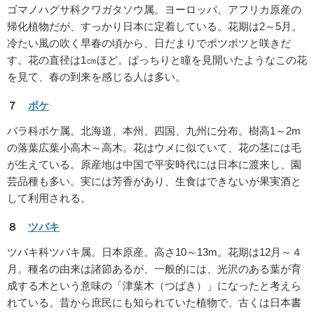
ゴマノハグサ科クワガタソウ属。ヨーロッパ、アフリカ原産の
帰化植物だが、すっかり日本に定着している。花期は2～5月。
冷たい風の吹く早春の頃から、日だまりでポツポツと咲きだ
す。花の直径は1㎝ほど。ぱっちりと瞳を見開いたようなこの花
を見て、春の到来を感じる人は多い。
７
ボケ
バラ科ボケ属。北海道、本州、四国、九州に分布。樹高1～2m
の落葉広葉小高木～高木。花はウメに似ていて、花の茎には毛
が生えている。原産地は中国で平安時代には日本に渡来し、園
芸品種も多い。実には芳香があり、生食はできないが果実酒と
して利用される。
８
ツバキ
ツバキ科ツバキ属。日本原産。高さ10～13m。花期は12月～４
月。種名の由来は諸節あるが、一般的には、光沢のある葉が育
成する木という意味の「津葉木（つばき）」になったと考えら
れている。昔から庶民にも知られていた植物で、古くは日本書