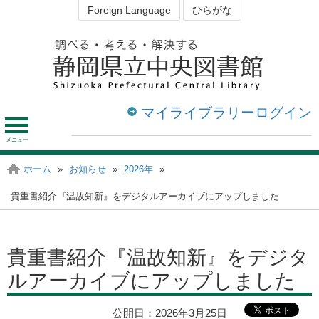
Foreign Language
ひらがな
マイライブラリーログイン
メ
ニ
ュ
資料を探す・調べる
図書館を利用する
ホーム
»
お知らせ
»
2026年
»
静岡の図書館
ー
貴重書紹介『温故知新』をデジタルアーカイブにアップしました
貴重書紹介『温故知新』をデジタ
ルアーカイブにアップしました
公開日：
2026年3月25日