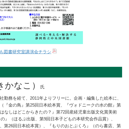
も図書研究室講演会チラシ
きかなこ）
氏
社勤務を経て、2011年よりフリーに。企画・編集した絵本に、
（『金の鳥』第25回日本絵本賞、『ヴォドニークの水の館』第
おはなしはどこからきたの？』第72回産経児童出版文化賞美術
もの』（ほるぷ出版、第9回日本子どもの本研究会作品賞）、
、第26回日本絵本賞）、『もりのおとぶくろ』（のら書店、第