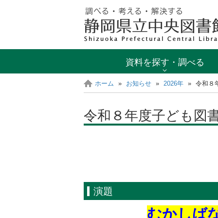
資料を探す・調べる
ホーム
»
お知らせ
»
2026年
»
令和８
令和８年度子ども図
演題
むかしば