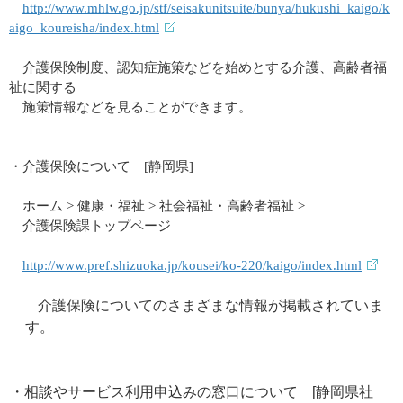
http://www.mhlw.go.jp/stf/seisakunitsuite/bunya/hukushi_kaigo/k
aigo_koureisha/index.html
介護保険制度、認知症施策などを始めとする介護、高齢者福
祉に関する
施策情報などを見ることができます。
・介護保険について
[
静岡県
]
ホーム
>
健康・福祉
>
社会福祉・高齢者福祉 >
介護保険課トップページ
http://www.pref.shizuoka.jp/kousei/ko-220/kaigo/index.html
介護保険についてのさまざまな情報が掲載されていま
す。
・相談やサービス利用申込みの窓口について
[
静岡県社