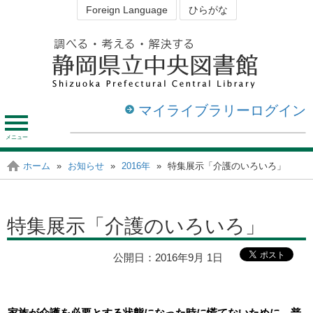
Foreign Language
ひらがな
マイライブラリーログイン
メ
ニ
ュ
資料を探す・調べる
図書館を利用する
ホーム
»
お知らせ
»
2016年
»
特集展示「介護のいろいろ」
静岡の図書館
ー
特集展示「介護のいろいろ」
公開日：
2016年9月 1日
家族が介護を必要とする状態になった時に慌てないために、普