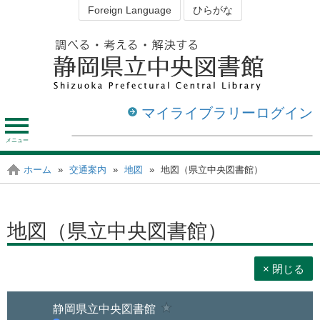
Foreign Language
ひらがな
マイライブラリーログイン
メ
ニ
ュ
資料を探す・調べる
図書館を利用する
ホーム
»
交通案内
»
地図
»
地図（県立中央図書館）
静岡の図書館
ー
地図（県立中央図書館）
× 閉じる