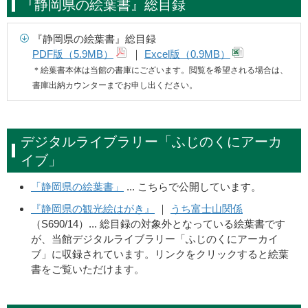
『静岡県の絵葉書』総目録
『静岡県の絵葉書』総目録
PDF版（5.9MB）
｜
Excel版（0.9MB）
＊絵葉書本体は当館の書庫にございます。閲覧を希望される場合は、
書庫出納カウンターまでお申し出ください。
デジタルライブラリー「ふじのくにアーカ
イブ」
「静岡県の絵葉書」
... こちらで公開しています。
『静岡県の観光絵はがき』
｜
うち富士山関係
（S690/14）... 総目録の対象外となっている絵葉書です
が、当館デジタルライブラリー「ふじのくにアーカイ
ブ」に収録されています。リンクをクリックすると絵葉
書をご覧いただけます。