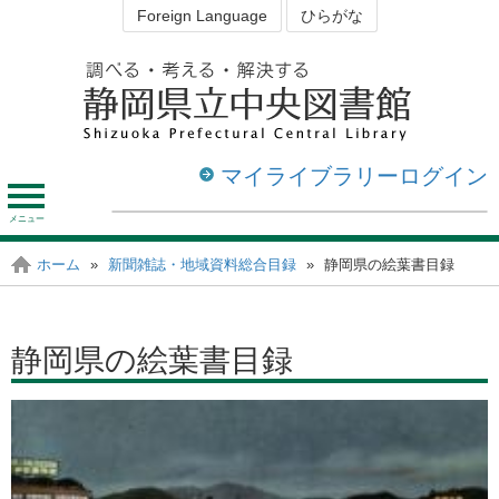
Foreign Language
ひらがな
マイライブラリーログイン
メ
ニ
ュ
資料を探す・調べる
図書館を利用する
ホーム
»
新聞雑誌・地域資料総合目録
»
静岡県の絵葉書目録
静岡の図書館
ー
静岡県の絵葉書目録