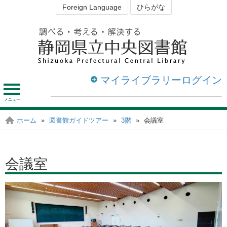
Foreign Language
ひらがな
マイライブラリーログイン
メ
ニ
ュ
資料を探す・調べる
図書館を利用する
ホーム
»
図書館ガイドツアー
»
3階
»
会議室
静岡の図書館
ー
会議室