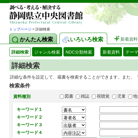
トップページ
> 詳細検索
かんたん検索
いろいろ検索
新着資料
詳細検索
ジャンル検索
NDC分類検索
新着資料
テー
詳細検索
詳細な条件を設定して、蔵書を検索することができます。また、
検索条件
図書
雑誌
視聴覚
児童
地
資料種別
キーワード１
キーワード２
キーワード３
キーワード４