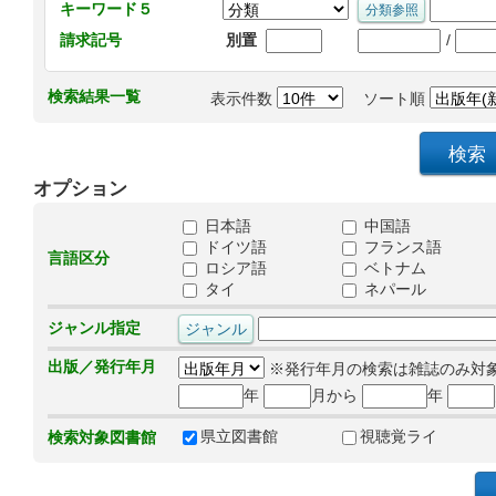
キーワード５
/
請求記号
別置
検索結果一覧
表示件数
ソート順
オプション
日本語
中国語
ドイツ語
フランス語
言語区分
ロシア語
ベトナム
タイ
ネパール
ジャンル指定
出版／発行年月
※発行年月の検索は雑誌のみ対
年
月から
年
県立図書館
視聴覚ライ
検索対象図書館