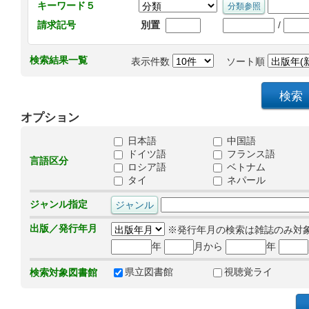
キーワード５
/
請求記号
別置
検索結果一覧
表示件数
ソート順
オプション
日本語
中国語
ドイツ語
フランス語
言語区分
ロシア語
ベトナム
タイ
ネパール
ジャンル指定
出版／発行年月
※発行年月の検索は雑誌のみ対
年
月から
年
県立図書館
視聴覚ライ
検索対象図書館