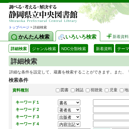
トップページ
> 詳細検索
かんたん検索
いろいろ検索
新着資料
詳細検索
ジャンル検索
NDC分類検索
新着資料
テー
詳細検索
詳細な条件を設定して、蔵書を検索することができます。また、
検索条件
図書
雑誌
視聴覚
児童
地
資料種別
キーワード１
キーワード２
キーワード３
キーワード４