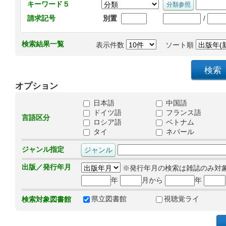
キーワード５
/
請求記号
別置
検索結果一覧
表示件数
ソート順
オプション
日本語
中国語
ドイツ語
フランス語
言語区分
ロシア語
ベトナム
タイ
ネパール
ジャンル指定
出版／発行年月
※発行年月の検索は雑誌のみ対
年
月から
年
県立図書館
視聴覚ライ
検索対象図書館