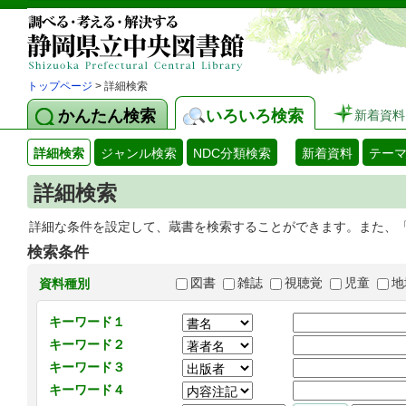
トップページ
> 詳細検索
かんたん検索
いろいろ検索
新着資料
詳細検索
ジャンル検索
NDC分類検索
新着資料
テー
詳細検索
詳細な条件を設定して、蔵書を検索することができます。また、
検索条件
図書
雑誌
視聴覚
児童
地
資料種別
キーワード１
キーワード２
キーワード３
キーワード４