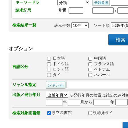
キーワード５
/
請求記号
別置
検索結果一覧
表示件数
ソート順
オプション
日本語
中国語
ドイツ語
フランス語
言語区分
ロシア語
ベトナム
タイ
ネパール
ジャンル指定
出版／発行年月
※発行年月の検索は雑誌のみ対
年
月から
年
県立図書館
視聴覚ライ
検索対象図書館