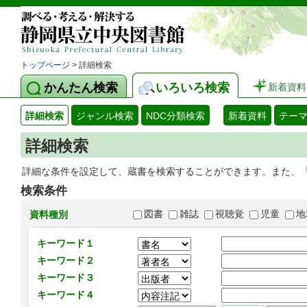
トップページ
> 詳細検索
かんたん検索
いろいろ検索
新着資料
詳細検索
ジャンル検索
NDC分類検索
新着資料
テー
詳細検索
詳細な条件を設定して、蔵書を検索することができます。また、
検索条件
図書
雑誌
視聴覚
児童
地
資料種別
キーワード１
キーワード２
キーワード３
キーワード４