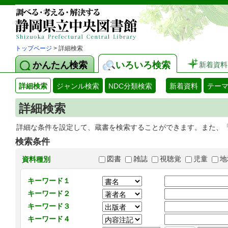
トップページ
> 詳細検索
かんたん検索
いろいろ検索
新着資料
詳細検索
ジャンル検索
NDC分類検索
新着資料
テー
詳細検索
詳細な条件を設定して、蔵書を検索することができます。また、
検索条件
図書
雑誌
視聴覚
児童
地
資料種別
キーワード１
キーワード２
キーワード３
キーワード４