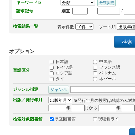
キーワード５
/
請求記号
別置
検索結果一覧
表示件数
ソート順
オプション
日本語
中国語
ドイツ語
フランス語
言語区分
ロシア語
ベトナム
タイ
ネパール
ジャンル指定
出版／発行年月
※発行年月の検索は雑誌のみ対
年
月から
年
県立図書館
視聴覚ライ
検索対象図書館