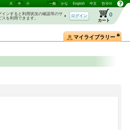
大
中
小
一般
かな
English
中文
한국어
0
グインすると利用状況の確認等のサ
ビスを利用できます。
カート
マイライブラリー