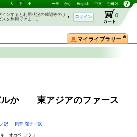
大
中
小
一般
かな
English
中文
한국어
0
グインすると利用状況の確認等のサ
ビスを利用できます。
カート
マイライブラリー
バルか 東アジアのファース
行／訳
岡部 曜子／訳
ユキ オカベ ヨウコ