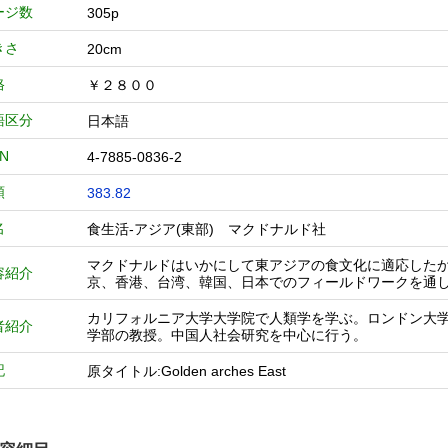
ージ数
305p
きさ
20cm
格
￥２８００
語区分
日本語
BN
4-7885-0836-2
類
383.82
名
食生活-アジア(東部) マクドナルド社
マクドナルドはいかにして東アジアの食文化に適応した
容紹介
京、香港、台湾、韓国、日本でのフィールドワークを通
カリフォルニア大学大学院で人類学を学ぶ。ロンドン大
者紹介
学部の教授。中国人社会研究を中心に行う。
記
原タイトル:Golden arches East