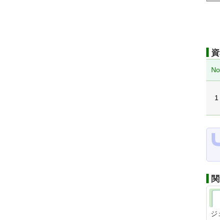
資
No
1
関
ジ