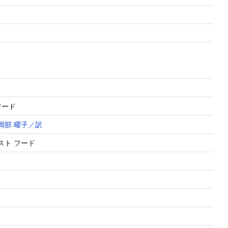
ーストフード
岡部 曜子／訳
ァースト フード