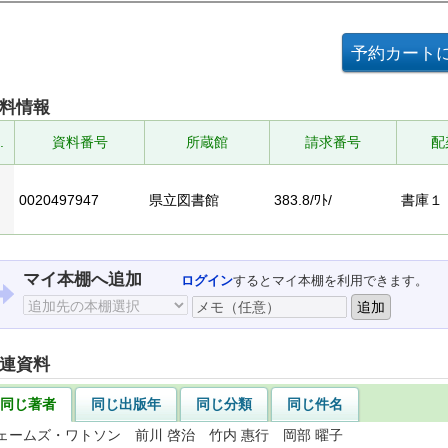
料情報
.
資料番号
所蔵館
請求番号
配
0020497947
県立図書館
383.8/ﾜﾄ/
書庫１
マイ本棚へ追加
ログイン
するとマイ本棚を利用できます。
連資料
同じ著者
同じ出版年
同じ分類
同じ件名
ェームズ・ワトソン 前川 啓治 竹内 惠行 岡部 曜子