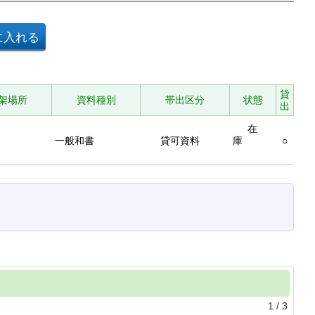
貸
架場所
資料種別
帯出区分
状態
出
在
一般和書
貸可資料
庫
○
1
/
3