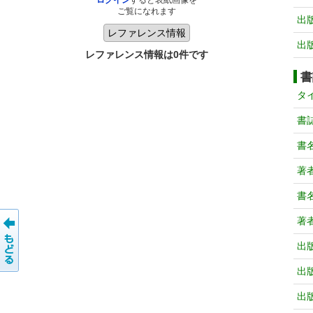
ログイン
すると表紙画像を
ご覧になれます
出
出
レファレンス情報は0件です
書
タ
書
書
著
書
著
出
出
出