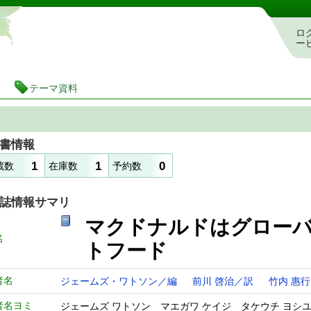
静岡県立図書館 蔵書検索・予約システム
ロ
ー
テーマ資料
書情報
1
1
0
蔵数
在庫数
予約数
誌情報サマリ
マクドナルドはグロー
名
トフード
者名
ジェームズ・ワトソン／編
前川 啓治／訳
竹内 惠
者名ヨミ
ジェームズ ワトソン マエガワ ケイジ タケウチ ヨシ