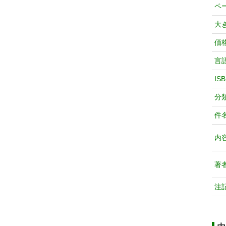
ペ
大
価
言
IS
分
件
内
著
注