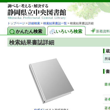
トップページ
>
詳細検索
>
検索結果書誌一覧
> 検索結果書誌詳細
かんたん検索
いろいろ検索
新着資料
検索結果書誌詳細
蔵
所
書
書
著
著