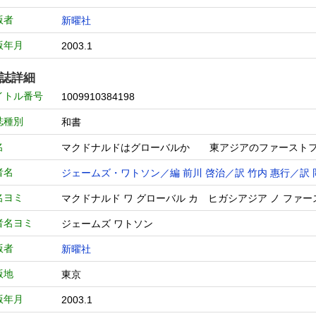
版者
新曜社
版年月
2003.1
誌詳細
イトル番号
1009910384198
誌種別
和書
名
マクドナルドはグローバルか 東アジアのファ
者名
ジェームズ・ワトソン／編
前川 啓治／訳
竹内 惠行／訳
名ヨミ
マクドナルド ワ グローバル カ ヒガシアジア ノ フ
者名ヨミ
ジェームズ ワトソン
版者
新曜社
版地
東京
版年月
2003.1