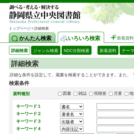
トップページ
> 詳細検索
かんたん検索
いろいろ検索
新着資料
詳細検索
ジャンル検索
NDC分類検索
新着資料
テー
詳細検索
詳細な条件を設定して、蔵書を検索することができます。また、
検索条件
図書
雑誌
視聴覚
児童
地
資料種別
キーワード１
キーワード２
キーワード３
キーワード４