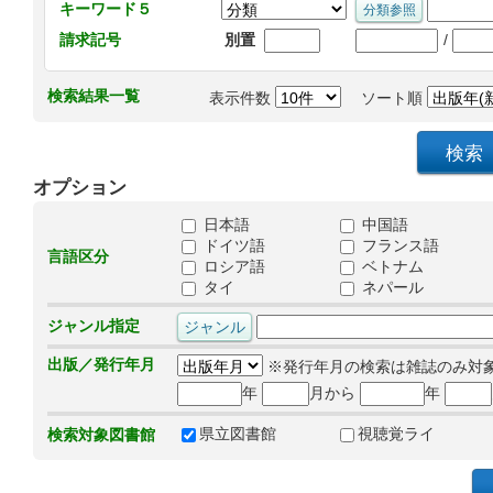
キーワード５
/
請求記号
別置
検索結果一覧
表示件数
ソート順
オプション
日本語
中国語
ドイツ語
フランス語
言語区分
ロシア語
ベトナム
タイ
ネパール
ジャンル指定
出版／発行年月
※発行年月の検索は雑誌のみ対
年
月から
年
県立図書館
視聴覚ライ
検索対象図書館