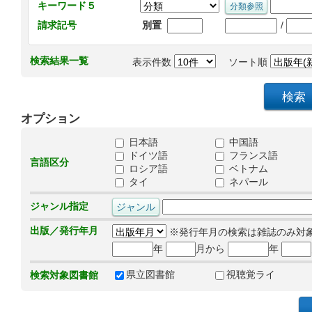
キーワード５
/
請求記号
別置
検索結果一覧
表示件数
ソート順
オプション
日本語
中国語
ドイツ語
フランス語
言語区分
ロシア語
ベトナム
タイ
ネパール
ジャンル指定
出版／発行年月
※発行年月の検索は雑誌のみ対
年
月から
年
県立図書館
視聴覚ライ
検索対象図書館