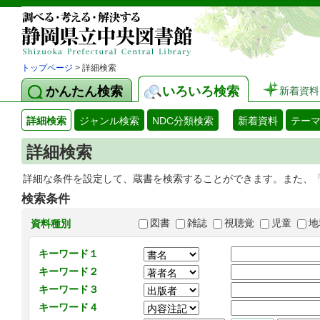
トップページ
> 詳細検索
かんたん検索
いろいろ検索
新着資料
詳細検索
ジャンル検索
NDC分類検索
新着資料
テー
詳細検索
詳細な条件を設定して、蔵書を検索することができます。また、
検索条件
図書
雑誌
視聴覚
児童
地
資料種別
キーワード１
キーワード２
キーワード３
キーワード４