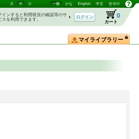
大
中
小
一般
かな
English
中文
한국어
0
グインすると利用状況の確認等のサ
ビスを利用できます。
カート
マイライブラリー