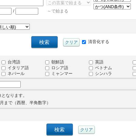
/
～で始まる
清音化する
台湾語
朝鮮語
英語
イタリア語
ロシア語
ベトナム
ネパール
ミャンマー
シンハラ
象となります。
月まで（西暦、半角数字）