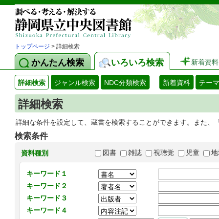
トップページ
> 詳細検索
かんたん検索
いろいろ検索
新着資料
詳細検索
ジャンル検索
NDC分類検索
新着資料
テー
詳細検索
詳細な条件を設定して、蔵書を検索することができます。また、
検索条件
図書
雑誌
視聴覚
児童
地
資料種別
キーワード１
キーワード２
キーワード３
キーワード４