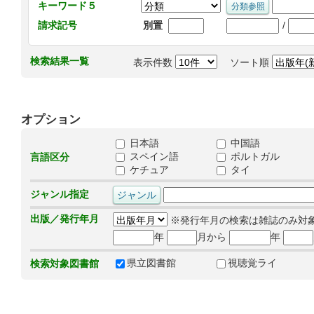
キーワード５
/
請求記号
別置
検索結果一覧
表示件数
ソート順
オプション
日本語
中国語
スペイン語
ポルトガル
言語区分
ケチュア
タイ
ジャンル指定
出版／発行年月
※発行年月の検索は雑誌のみ対
年
月から
年
県立図書館
視聴覚ライ
検索対象図書館