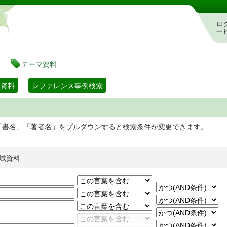
静岡県立図書館 蔵書検索・予約システム
ロ
ー
テーマ資料
マ資料
レファレンス事例検索
「書名」「著者名」をプルダウンすると検索条件が変更できます。
域資料