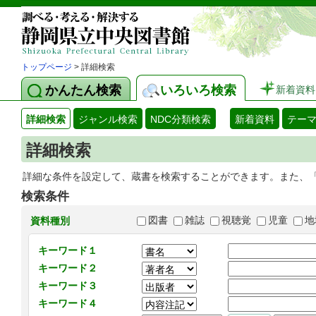
トップページ
> 詳細検索
かんたん検索
いろいろ検索
新着資料
詳細検索
ジャンル検索
NDC分類検索
新着資料
テー
詳細検索
詳細な条件を設定して、蔵書を検索することができます。また、
検索条件
図書
雑誌
視聴覚
児童
地
資料種別
キーワード１
キーワード２
キーワード３
キーワード４