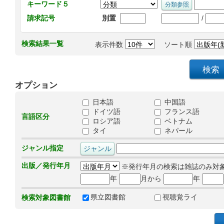
キーワード５
/
請求記号
別置
検索結果一覧
表示件数
ソート順
オプション
日本語
中国語
ドイツ語
フランス語
言語区分
ロシア語
ベトナム
タイ
ネパール
ジャンル指定
出版／発行年月
※発行年月の検索は雑誌のみ対
年
月から
年
県立図書館
視聴覚ライ
検索対象図書館