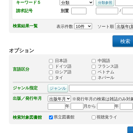
キーワード５
/
請求記号
別置
検索結果一覧
表示件数
ソート順
オプション
日本語
中国語
ドイツ語
フランス語
言語区分
ロシア語
ベトナム
タイ
ネパール
ジャンル指定
出版／発行年月
※発行年月の検索は雑誌のみ対
年
月から
年
県立図書館
視聴覚ライ
検索対象図書館