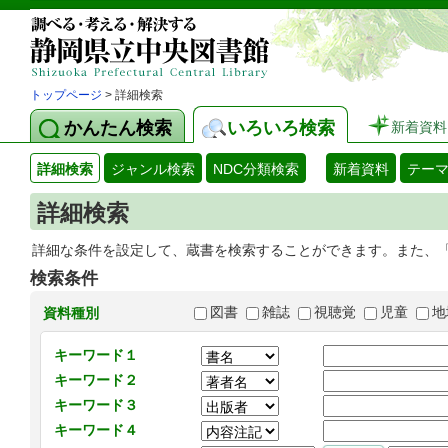
トップページ
> 詳細検索
かんたん検索
いろいろ検索
新着資料
詳細検索
ジャンル検索
NDC分類検索
新着資料
テー
詳細検索
詳細な条件を設定して、蔵書を検索することができます。また、
検索条件
図書
雑誌
視聴覚
児童
地
資料種別
キーワード１
キーワード２
キーワード３
キーワード４