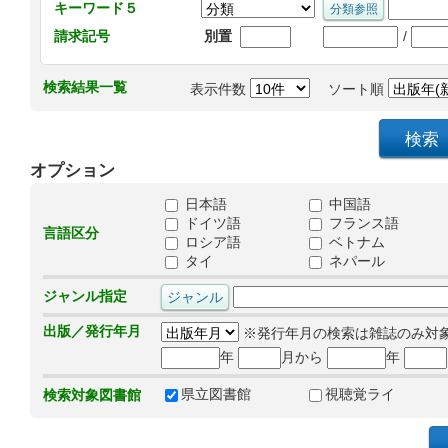
キーワード５
/
請求記号
別置
検索結果一覧
表示件数
ソート順
オプション
日本語
中国語
ドイツ語
フランス語
言語区分
ロシア語
ベトナム
タイ
ネパール
ジャンル指定
出版／発行年月
※発行年月の検索は雑誌のみ対
年
月から
年
県立図書館
視聴覚ライ
検索対象図書館