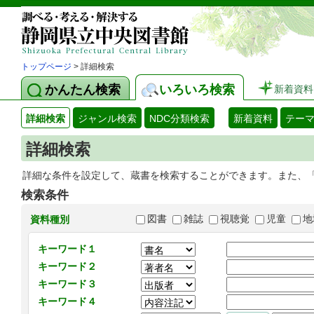
トップページ
> 詳細検索
かんたん検索
いろいろ検索
新着資料
詳細検索
ジャンル検索
NDC分類検索
新着資料
テー
詳細検索
詳細な条件を設定して、蔵書を検索することができます。また、
検索条件
図書
雑誌
視聴覚
児童
地
資料種別
キーワード１
キーワード２
キーワード３
キーワード４