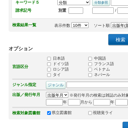
キーワード５
/
請求記号
別置
検索結果一覧
表示件数
ソート順
オプション
日本語
中国語
ドイツ語
フランス語
言語区分
ロシア語
ベトナム
タイ
ネパール
ジャンル指定
出版／発行年月
※発行年月の検索は雑誌のみ対
年
月から
年
県立図書館
視聴覚ライ
検索対象図書館