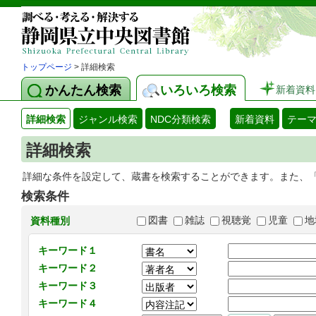
トップページ
> 詳細検索
かんたん検索
いろいろ検索
新着資料
詳細検索
ジャンル検索
NDC分類検索
新着資料
テー
詳細検索
詳細な条件を設定して、蔵書を検索することができます。また、
検索条件
図書
雑誌
視聴覚
児童
地
資料種別
キーワード１
キーワード２
キーワード３
キーワード４