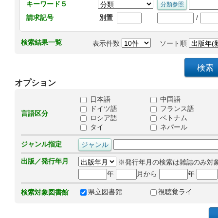
キーワード５
/
請求記号
別置
検索結果一覧
表示件数
ソート順
オプション
日本語
中国語
ドイツ語
フランス語
言語区分
ロシア語
ベトナム
タイ
ネパール
ジャンル指定
出版／発行年月
※発行年月の検索は雑誌のみ対
年
月から
年
県立図書館
視聴覚ライ
検索対象図書館