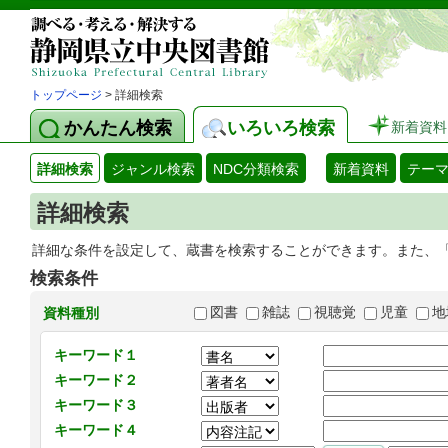
トップページ
> 詳細検索
かんたん検索
いろいろ検索
新着資料
詳細検索
ジャンル検索
NDC分類検索
新着資料
テー
詳細検索
詳細な条件を設定して、蔵書を検索することができます。また、
検索条件
図書
雑誌
視聴覚
児童
地
資料種別
キーワード１
キーワード２
キーワード３
キーワード４