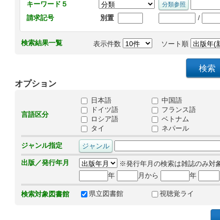
キーワード５
/
請求記号
別置
検索結果一覧
表示件数
ソート順
オプション
日本語
中国語
ドイツ語
フランス語
言語区分
ロシア語
ベトナム
タイ
ネパール
ジャンル指定
出版／発行年月
※発行年月の検索は雑誌のみ対
年
月から
年
県立図書館
視聴覚ライ
検索対象図書館