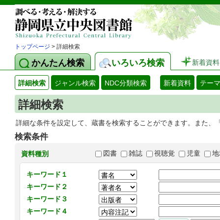
トップページ
> 詳細検索
かんたん検索
いろいろ検索
新着資料
詳細検索
ジャンル検索
NDC分類検索
新着資料
テー
詳細検索
詳細な条件を設定して、蔵書を検索することができます。また、
検索条件
図書
雑誌
視聴覚
児童
地
資料種別
キーワード１
キーワード２
キーワード３
キーワード４