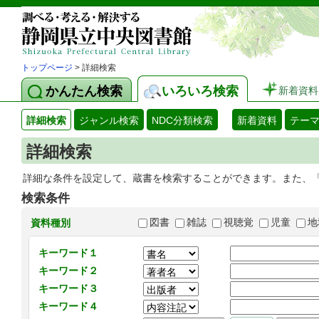
トップページ
> 詳細検索
かんたん検索
いろいろ検索
新着資料
詳細検索
ジャンル検索
NDC分類検索
新着資料
テー
詳細検索
詳細な条件を設定して、蔵書を検索することができます。また、
検索条件
図書
雑誌
視聴覚
児童
地
資料種別
キーワード１
キーワード２
キーワード３
キーワード４