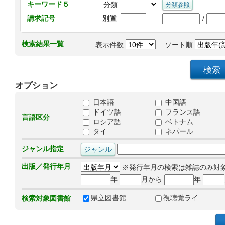
キーワード５
/
請求記号
別置
検索結果一覧
表示件数
ソート順
オプション
日本語
中国語
ドイツ語
フランス語
言語区分
ロシア語
ベトナム
タイ
ネパール
ジャンル指定
出版／発行年月
※発行年月の検索は雑誌のみ対
年
月から
年
県立図書館
視聴覚ライ
検索対象図書館