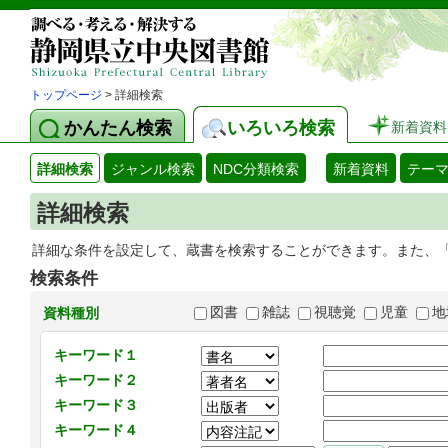
トップページ
> 詳細検索
かんたん検索
いろいろ検索
新着資料
詳細検索
ジャンル検索
NDC分類検索
新着資料
テー
詳細検索
詳細な条件を設定して、蔵書を検索することができます。また、
検索条件
図書
雑誌
視聴覚
児童
地
資料種別
キーワード１
キーワード２
キーワード３
キーワード４