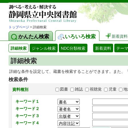
トップページ
> 詳細検索
かんたん検索
いろいろ検索
新着資料
詳細検索
ジャンル検索
NDC分類検索
新着資料
テー
詳細検索
詳細な条件を設定して、蔵書を検索することができます。また、
検索条件
図書
雑誌
視聴覚
児童
地
資料種別
キーワード１
キーワード２
キーワード３
キーワード４