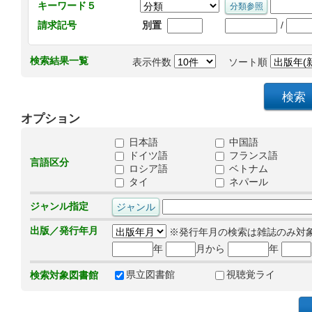
キーワード５
/
請求記号
別置
検索結果一覧
表示件数
ソート順
オプション
日本語
中国語
ドイツ語
フランス語
言語区分
ロシア語
ベトナム
タイ
ネパール
ジャンル指定
出版／発行年月
※発行年月の検索は雑誌のみ対
年
月から
年
県立図書館
視聴覚ライ
検索対象図書館