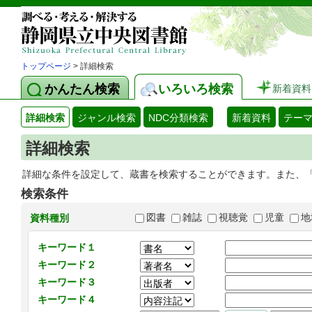
トップページ
> 詳細検索
かんたん検索
いろいろ検索
新着資料
詳細検索
ジャンル検索
NDC分類検索
新着資料
テー
詳細検索
詳細な条件を設定して、蔵書を検索することができます。また、
検索条件
図書
雑誌
視聴覚
児童
地
資料種別
キーワード１
キーワード２
キーワード３
キーワード４