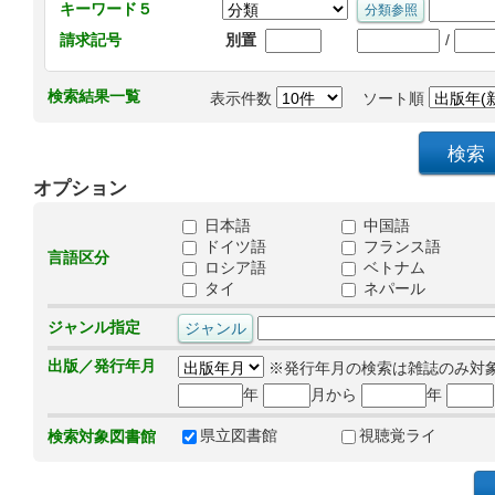
キーワード５
/
請求記号
別置
検索結果一覧
表示件数
ソート順
オプション
日本語
中国語
ドイツ語
フランス語
言語区分
ロシア語
ベトナム
タイ
ネパール
ジャンル指定
出版／発行年月
※発行年月の検索は雑誌のみ対
年
月から
年
県立図書館
視聴覚ライ
検索対象図書館