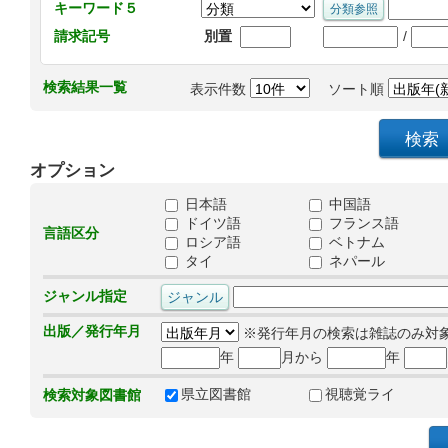
キーワード５
/
請求記号
別置
検索結果一覧
表示件数
ソート順
オプション
日本語
中国語
ドイツ語
フランス語
言語区分
ロシア語
ベトナム
タイ
ネパール
ジャンル指定
出版／発行年月
※発行年月の検索は雑誌のみ対
年
月から
年
県立図書館
視聴覚ライ
検索対象図書館