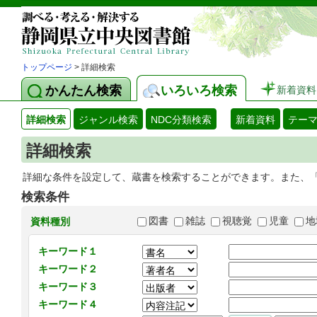
トップページ
> 詳細検索
かんたん検索
いろいろ検索
新着資料
詳細検索
ジャンル検索
NDC分類検索
新着資料
テー
詳細検索
詳細な条件を設定して、蔵書を検索することができます。また、
検索条件
図書
雑誌
視聴覚
児童
地
資料種別
キーワード１
キーワード２
キーワード３
キーワード４