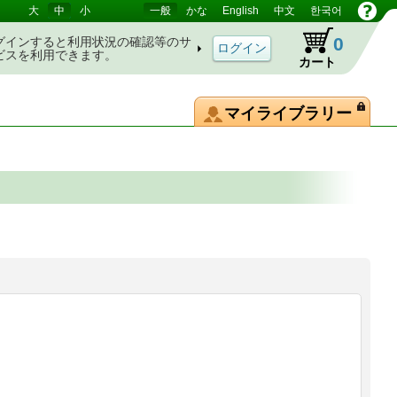
大
中
小
一般
かな
English
中文
한국어
0
グインすると利用状況の確認等のサ
ビスを利用できます。
カート
マイライブラリー