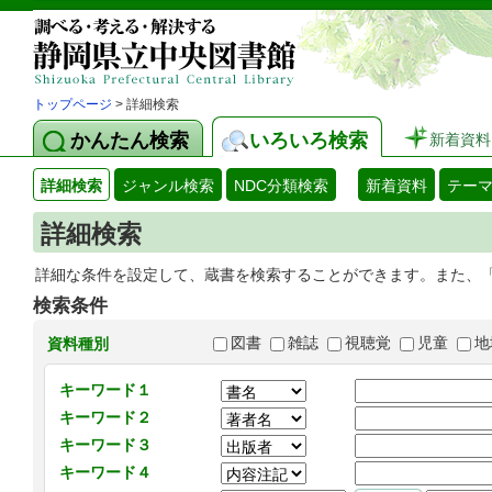
トップページ
> 詳細検索
かんたん検索
いろいろ検索
新着資料
詳細検索
ジャンル検索
NDC分類検索
新着資料
テー
詳細検索
詳細な条件を設定して、蔵書を検索することができます。また、
検索条件
図書
雑誌
視聴覚
児童
地
資料種別
キーワード１
キーワード２
キーワード３
キーワード４