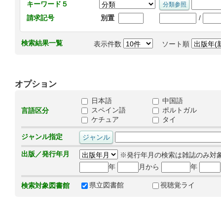
キーワード５
/
請求記号
別置
検索結果一覧
表示件数
ソート順
オプション
日本語
中国語
スペイン語
ポルトガル
言語区分
ケチュア
タイ
ジャンル指定
出版／発行年月
※発行年月の検索は雑誌のみ対
年
月から
年
県立図書館
視聴覚ライ
検索対象図書館