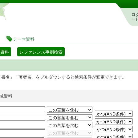
静岡県立図書館 蔵書検索・予約システム
ロ
ー
テーマ資料
マ資料
レファレンス事例検索
「書名」「著者名」をプルダウンすると検索条件が変更できます。
域資料