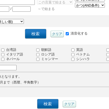
/
～で始まる
清音化する
台湾語
朝鮮語
英語
イタリア語
ロシア語
ベトナム
ネパール
ミャンマー
シンハラ
象となります。
月まで（西暦、半角数字）