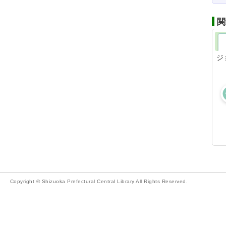
関
ジ
Copyright © Shizuoka Prefectural Central Library All Rights Reserved.