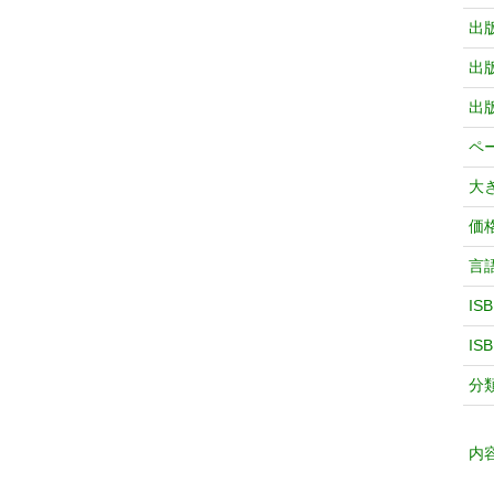
出
出
出
ペ
大
価
言
IS
IS
分
内