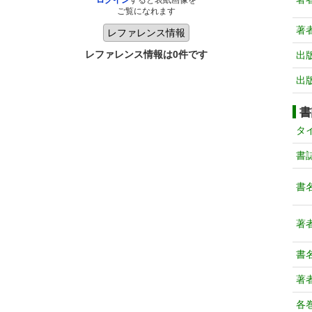
ログイン
すると表紙画像を
ご覧になれます
著
レファレンス情報は0件です
出
出
書
タ
書
書
著
書
著
各