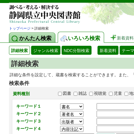
トップページ
> 詳細検索
かんたん検索
いろいろ検索
新着資料
詳細検索
ジャンル検索
NDC分類検索
新着資料
テー
詳細検索
詳細な条件を設定して、蔵書を検索することができます。また、
検索条件
図書
雑誌
視聴覚
児童
地
資料種別
キーワード１
キーワード２
キーワード３
キーワード４