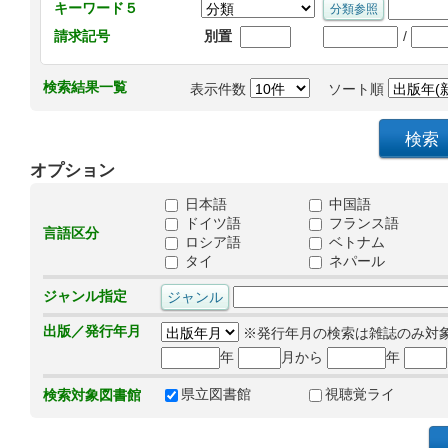
キーワード５
/
請求記号
別置
検索結果一覧
表示件数
ソート順
オプション
日本語
中国語
ドイツ語
フランス語
言語区分
ロシア語
ベトナム
タイ
ネパール
ジャンル指定
出版／発行年月
※発行年月の検索は雑誌のみ対
年
月から
年
県立図書館
視聴覚ライ
検索対象図書館