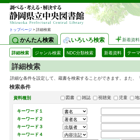
トップページ
> 詳細検索
かんたん検索
いろいろ検索
新着資料
詳細検索
ジャンル検索
NDC分類検索
新着資料
テー
詳細検索
詳細な条件を設定して、蔵書を検索することができます。また、
検索条件
図書
雑誌
視聴覚
児童
地
資料種別
キーワード１
キーワード２
キーワード３
キーワード４