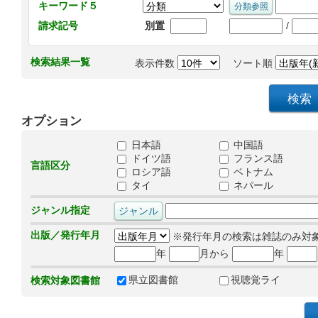
キーワード５
/
請求記号
別置
検索結果一覧
表示件数
ソート順
オプション
日本語
中国語
ドイツ語
フランス語
言語区分
ロシア語
ベトナム
タイ
ネパール
ジャンル指定
出版／発行年月
※発行年月の検索は雑誌のみ対
年
月から
年
県立図書館
視聴覚ライ
検索対象図書館