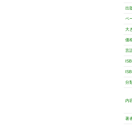
出
ペ
大
価
言
IS
IS
分
内
著