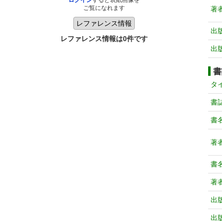
ログイン
すると表紙画像を
ご覧になれます
著
出
レファレンス情報は0件です
出
書
タ
書
書
著
書
著
出
出