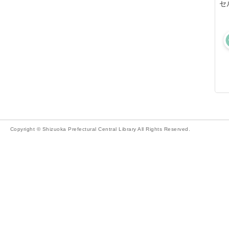
セ
Copyright © Shizuoka Prefectural Central Library All Rights Reserved.