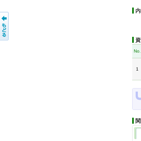
内
資
No.
1
関