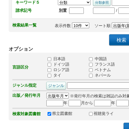
キーワード５
/
請求記号
別置
検索結果一覧
表示件数
ソート順
オプション
日本語
中国語
ドイツ語
フランス語
言語区分
ロシア語
ベトナム
タイ
ネパール
ジャンル指定
出版／発行年月
※発行年月の検索は雑誌のみ対
年
月から
年
県立図書館
視聴覚ライ
検索対象図書館