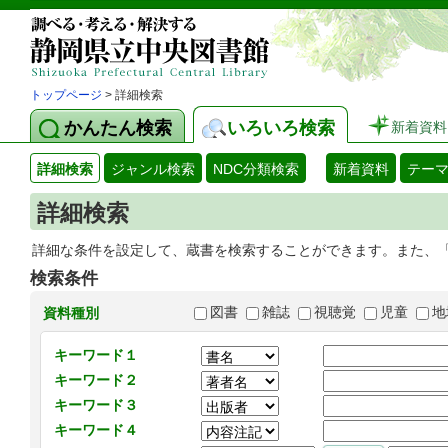
トップページ
> 詳細検索
かんたん検索
いろいろ検索
新着資料
詳細検索
ジャンル検索
NDC分類検索
新着資料
テー
詳細検索
詳細な条件を設定して、蔵書を検索することができます。また、
検索条件
図書
雑誌
視聴覚
児童
地
資料種別
キーワード１
キーワード２
キーワード３
キーワード４