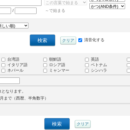
/
～で始まる
清音化する
台湾語
朝鮮語
英語
イタリア語
ロシア語
ベトナム
ネパール
ミャンマー
シンハラ
象となります。
月まで（西暦、半角数字）