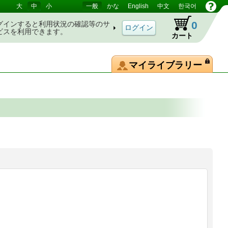
大
中
小
一般
かな
English
中文
한국어
0
グインすると利用状況の確認等のサ
ビスを利用できます。
カート
マイライブラリー