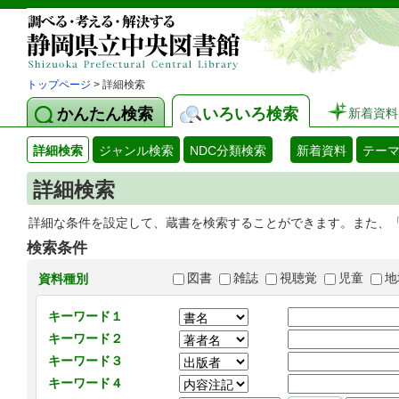
トップページ
> 詳細検索
かんたん検索
いろいろ検索
新着資料
詳細検索
ジャンル検索
NDC分類検索
新着資料
テー
詳細検索
詳細な条件を設定して、蔵書を検索することができます。また、
検索条件
図書
雑誌
視聴覚
児童
地
資料種別
キーワード１
キーワード２
キーワード３
キーワード４