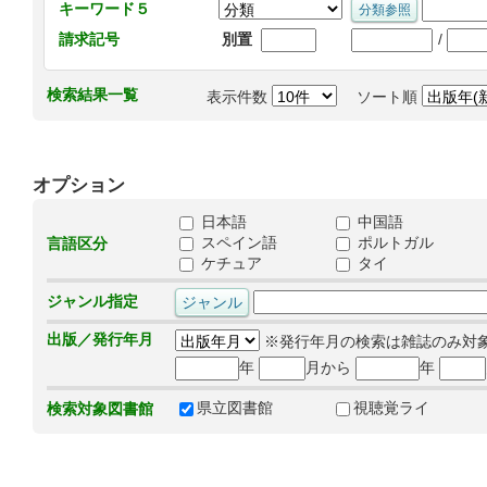
キーワード５
/
請求記号
別置
検索結果一覧
表示件数
ソート順
オプション
日本語
中国語
スペイン語
ポルトガル
言語区分
ケチュア
タイ
ジャンル指定
出版／発行年月
※発行年月の検索は雑誌のみ対
年
月から
年
県立図書館
視聴覚ライ
検索対象図書館