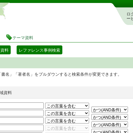
静岡県立図書館 蔵書検索・予約システム
ロ
ー
テーマ資料
マ資料
レファレンス事例検索
「書名」「著者名」をプルダウンすると検索条件が変更できます。
域資料