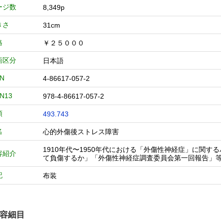
ージ数
8,349p
きさ
31cm
格
￥２５０００
語区分
日本語
BN
4-86617-057-2
BN13
978-4-86617-057-2
類
493.743
名
心的外傷後ストレス障害
1910年代〜1950年代における「外傷性神経症」に関
容紹介
て負傷するか」「外傷性神経症調査委員会第一回報告」
記
布装
容細目