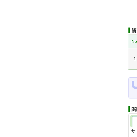
資
No
1
関
サ