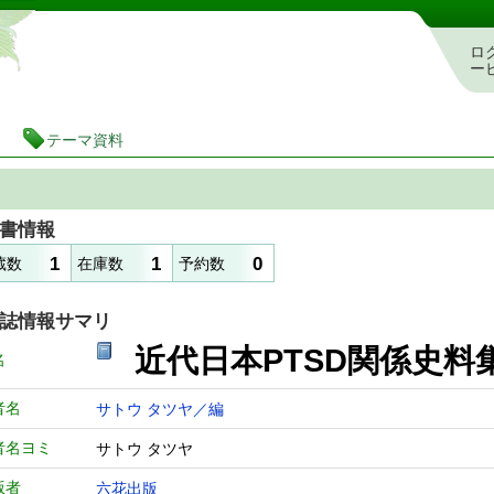
静岡県立図書館 蔵書検索・予約システム
ロ
ー
テーマ資料
書情報
1
1
0
蔵数
在庫数
予約数
誌情報サマリ
近代日本PTSD関
名
者名
サトウ タツヤ／編
者名ヨミ
サトウ タツヤ
版者
六花出版