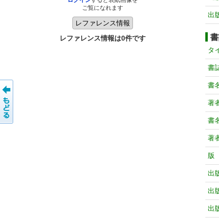
ログイン
すると表紙画像を
ご覧になれます
出
書
レファレンス情報は0件です
タ
書
書
著
書
著
版
出
出
出