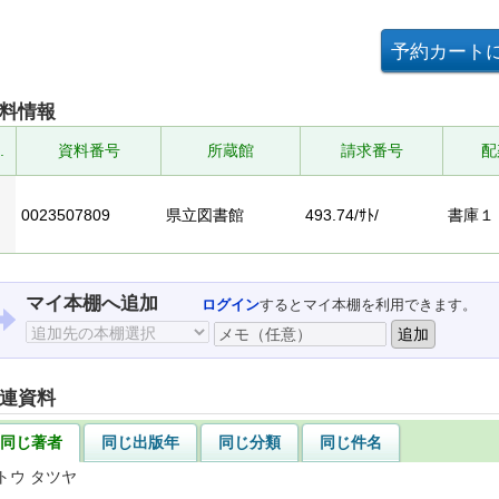
料情報
.
資料番号
所蔵館
請求番号
配
0023507809
県立図書館
493.74/ｻﾄ/
書庫１
マイ本棚へ追加
ログイン
するとマイ本棚を利用できます。
連資料
同じ著者
同じ出版年
同じ分類
同じ件名
トウ タツヤ