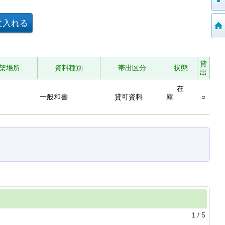
貸
架場所
資料種別
帯出区分
状態
出
在
一般和書
貸可資料
庫
○
1
/
5