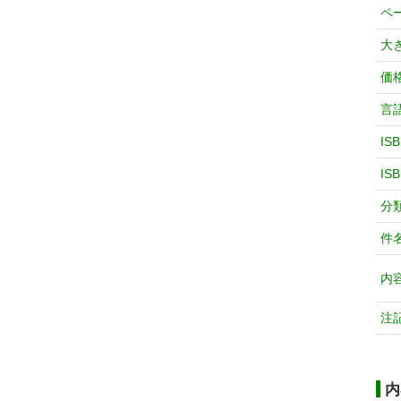
ペ
大
価
言
IS
IS
分
件
内
注
内