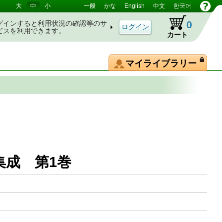
大
中
小
一般
かな
English
中文
한국어
0
グインすると利用状況の確認等のサ
ビスを利用できます。
カート
マイライブラリー
係史料集成 第1巻