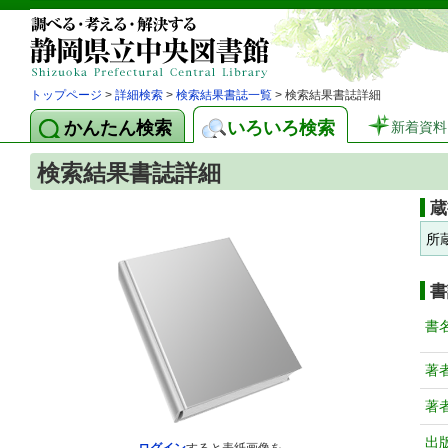
トップページ
>
詳細検索
>
検索結果書誌一覧
> 検索結果書誌詳細
かんたん検索
いろいろ検索
新着資料
検索結果書誌詳細
蔵
所
書
書
著
著
出