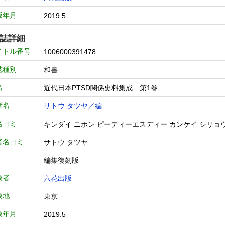
版年月
2019.5
誌詳細
イトル番号
1006000391478
誌種別
和書
名
近代日本PTSD関係史料集成 第1巻
者名
サトウ タツヤ／編
名ヨミ
キンダイ ニホン ピーティーエスディー カンケイ シ
者名ヨミ
サトウ タツヤ
編集復刻版
版者
六花出版
版地
東京
版年月
2019.5