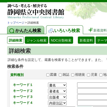
トップページ
> 詳細検索
かんたん検索
いろいろ検索
新着資料
詳細検索
ジャンル検索
NDC分類検索
新着資料
テー
詳細検索
詳細な条件を設定して、蔵書を検索することができます。また、
検索条件
図書
雑誌
視聴覚
児童
地
資料種別
キーワード１
キーワード２
キーワード３
キーワード４