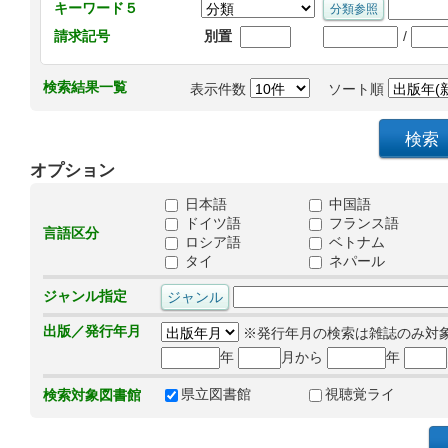
キーワード５
/
請求記号
別置
検索結果一覧
表示件数
ソート順
オプション
日本語
中国語
ドイツ語
フランス語
言語区分
ロシア語
ベトナム
タイ
ネパール
ジャンル指定
出版／発行年月
※発行年月の検索は雑誌のみ対
年
月から
年
県立図書館
視聴覚ライ
検索対象図書館