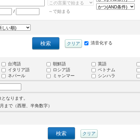
/
～で始まる
清音化する
台湾語
朝鮮語
英語
イタリア語
ロシア語
ベトナム
ネパール
ミャンマー
シンハラ
象となります。
月まで（西暦、半角数字）