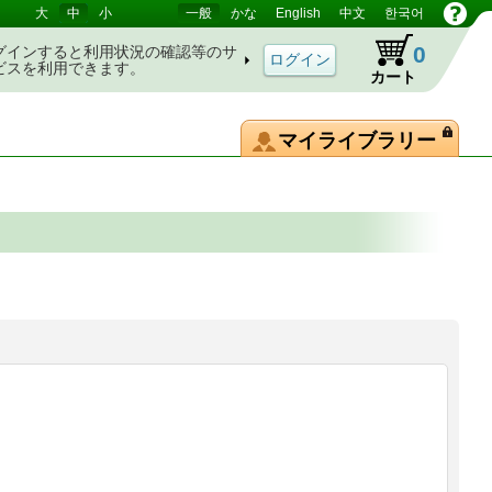
大
中
小
一般
かな
English
中文
한국어
0
グインすると利用状況の確認等のサ
ビスを利用できます。
カート
マイライブラリー