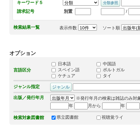
キーワード５
/
請求記号
別置
検索結果一覧
表示件数
ソート順
オプション
日本語
中国語
スペイン語
ポルトガル
言語区分
ケチュア
タイ
ジャンル指定
出版／発行年月
※発行年月の検索は雑誌のみ対
年
月から
年
県立図書館
視聴覚ライ
検索対象図書館