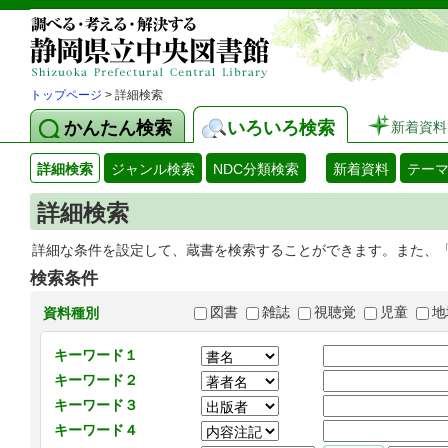
トップページ
> 詳細検索
かんたん検索
いろいろ検索
新着資料
詳細検索
ジャンル検索
NDC分類検索
新着資料
テー
詳細検索
詳細な条件を設定して、蔵書を検索することができます。また、
検索条件
図書
雑誌
視聴覚
児童
地
資料種別
キーワード１
キーワード２
キーワード３
キーワード４