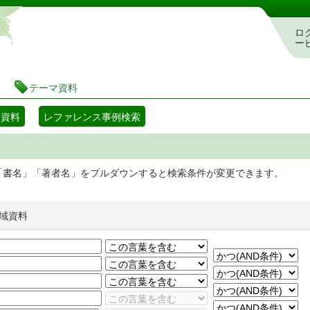
静岡県立図書館 蔵書検索・予約システム
ロ
ー
テーマ資料
マ資料
レファレンス事例検索
「書名」「著者名」をプルダウンすると検索条件が変更できます。
域資料