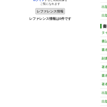
ログイン
すると表紙画像を
ご覧になれます
出
出
レファレンス情報は0件です
書
タ
書
書
副
著
書
著
出
出