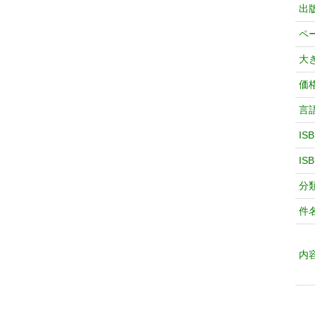
出
ペ
大
価
言
IS
IS
分
件
内