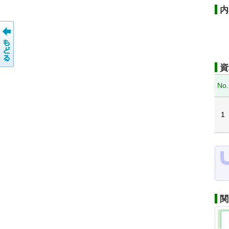
内
資
No.
1
関