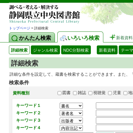
トップページ
> 詳細検索
かんたん検索
いろいろ検索
新着資料
詳細検索
ジャンル検索
NDC分類検索
新着資料
テー
詳細検索
詳細な条件を設定して、蔵書を検索することができます。また、
検索条件
図書
雑誌
視聴覚
児童
地
資料種別
キーワード１
キーワード２
キーワード３
キーワード４