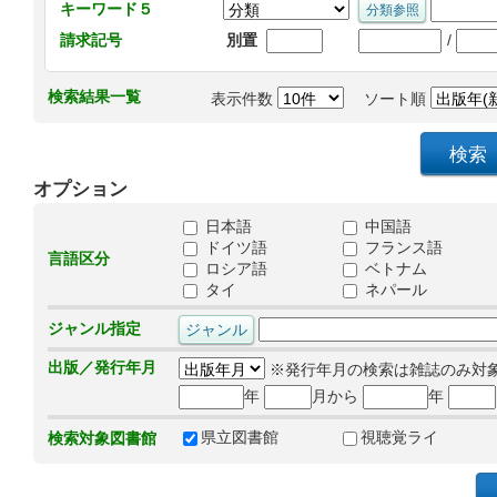
キーワード５
/
請求記号
別置
検索結果一覧
表示件数
ソート順
オプション
日本語
中国語
ドイツ語
フランス語
言語区分
ロシア語
ベトナム
タイ
ネパール
ジャンル指定
出版／発行年月
※発行年月の検索は雑誌のみ対
年
月から
年
県立図書館
視聴覚ライ
検索対象図書館