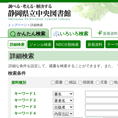
トップページ
> 詳細検索
かんたん検索
いろいろ検索
新着資料
詳細検索
ジャンル検索
NDC分類検索
新着資料
テー
詳細検索
詳細な条件を設定して、蔵書を検索することができます。また、
検索条件
図書
雑誌
視聴覚
児童
地
資料種別
キーワード１
キーワード２
キーワード３
キーワード４