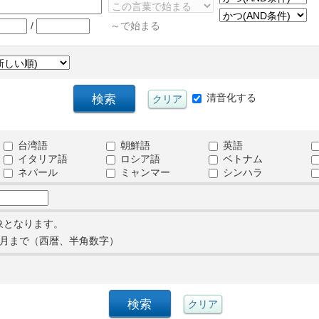
/
～で始まる
清音化する
台湾語
朝鮮語
英語
イタリア語
ロシア語
ベトナム
ネパール
ミャンマー
シンハラ
象となります。
月まで（西暦、半角数字）