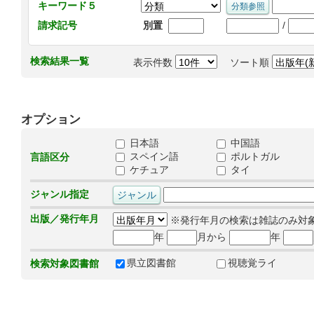
キーワード５
/
請求記号
別置
検索結果一覧
表示件数
ソート順
オプション
日本語
中国語
スペイン語
ポルトガル
言語区分
ケチュア
タイ
ジャンル指定
出版／発行年月
※発行年月の検索は雑誌のみ対
年
月から
年
県立図書館
視聴覚ライ
検索対象図書館