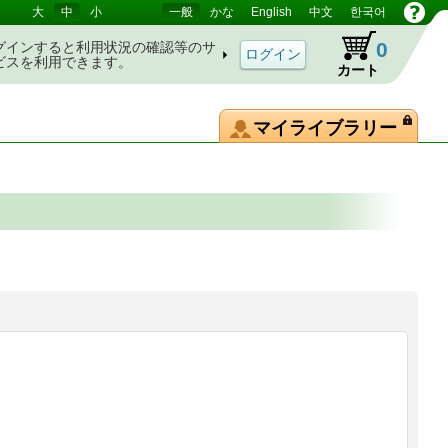
大
中
小
一般
かな
English
中文
한국어
0
グインすると利用状況の確認等のサ
ビスを利用できます。
カート
マイライブラリー