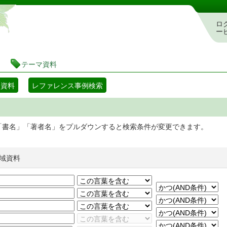
静岡県立図書館 蔵書検索・予約システム
ロ
ー
テーマ資料
マ資料
レファレンス事例検索
「書名」「著者名」をプルダウンすると検索条件が変更できます。
域資料