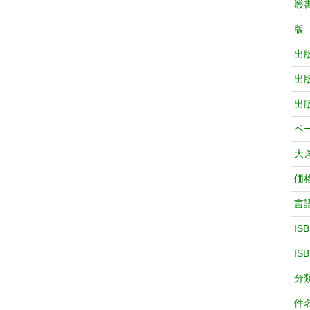
叢
版
出
出
出
ペ
大
価
言
IS
IS
分
件