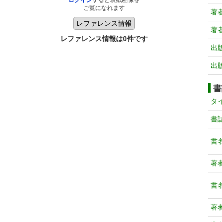
ログイン
すると表紙画像を
ご覧になれます
著
著
レファレンス情報は0件です
出
出
書
タ
書
書
著
書
著