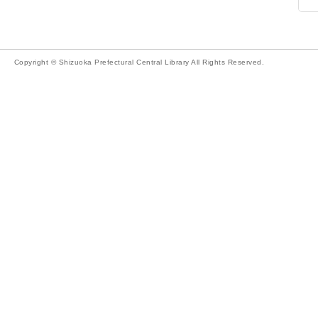
Copyright © Shizuoka Prefectural Central Library All Rights Reserved.