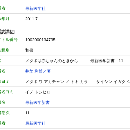
版者
最新医学社
版年月
2011.7
誌詳細
イトル番号
1002000134735
誌種別
和書
名
メタボは赤ちゃんのときから 最新医学新書 1
者名
井埜 利博／著
名ヨミ
メタボ ワ アカチャン ノ トキ カラ サイシン イガク
者名ヨミ
イノ トシヒロ
書名
最新医学新書
書巻次
11
版者
最新医学社