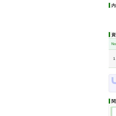
内
資
No
1
関