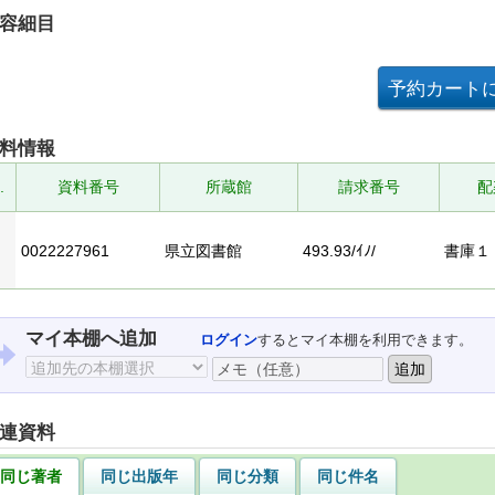
容細目
料情報
.
資料番号
所蔵館
請求番号
配
0022227961
県立図書館
493.93/ｲﾉ/
書庫１
マイ本棚へ追加
ログイン
するとマイ本棚を利用できます。
連資料
同じ著者
同じ出版年
同じ分類
同じ件名