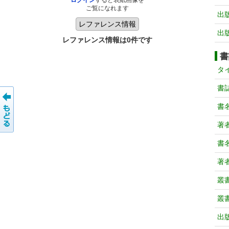
ログイン
すると表紙画像を
ご覧になれます
出
出
レファレンス情報は0件です
書
タ
書
書
著
書
著
叢
叢
出