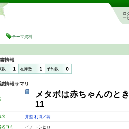
静岡県立図書館 蔵書検索・予約システム
ロ
ー
テーマ資料
書情報
1
1
0
蔵数
在庫数
予約数
誌情報サマリ
メタボは赤ちゃんの
名
11
者名
井埜 利博／著
者名ヨミ
イノ トシヒロ