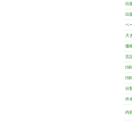
出
出
ペ
大
価
言
IS
IS
分
件
内