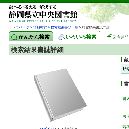
トップページ
>
詳細検索
>
検索結果書誌一覧
> 検索結果書誌詳細
かんたん検索
いろいろ検索
新着資料
検索結果書誌詳細
蔵
所
書
書
著
著