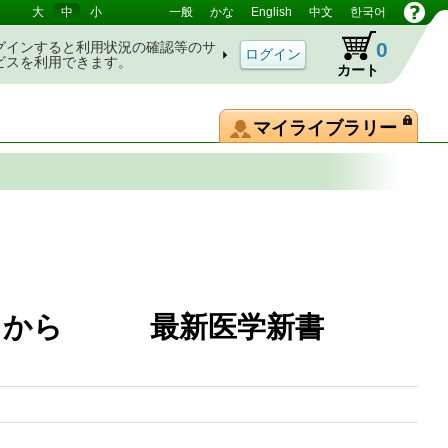
大
中
小
一般
かな
English
中文
한국어
0
グインすると利用状況の確認等のサ
ビスを利用できます。
カート
マイライブラリー
ときから 最新医学新書