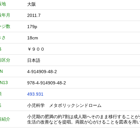
版地
大阪
版年月
2011.7
ージ数
179p
きさ
18cm
格
￥９００
語区分
日本語
BN
4-914909-48-2
BN13
978-4-914909-48-2
類
493.931
名
小児科学 メタボリックシンドローム
小児期の肥満の約7割は成人期へそのまま移行すること
容紹介
生活の改善などを提唱。両親が心がけることを図表を用